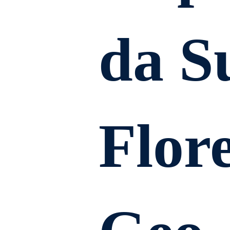
da S
Flor