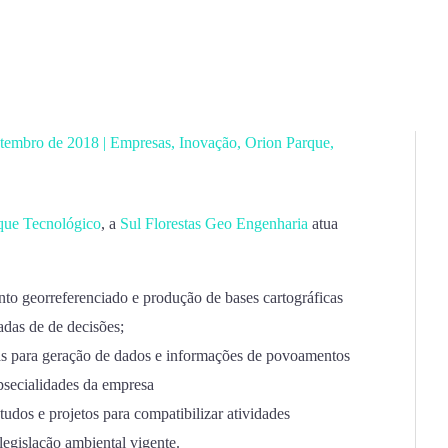
etembro de 2018
|
Empresas
,
Inovação
,
Orion Parque
,
que Tecnológico
, a
Sul Florestas Geo Engenharia
atua
o georreferenciado e produção de bases cartográficas
adas de de decisões;
as para geração de dados e informações de povoamentos
epsecialidades da empresa
dos e projetos para compatibilizar atividades
egislação ambiental vigente.