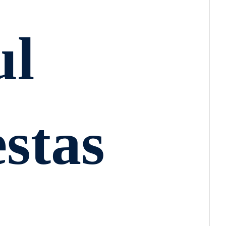
ul
estas