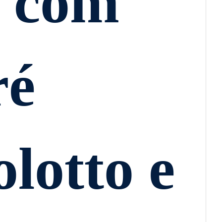
 com
ré
lotto e