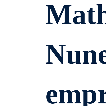
Math
Nune
empr