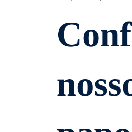
Conf
noss