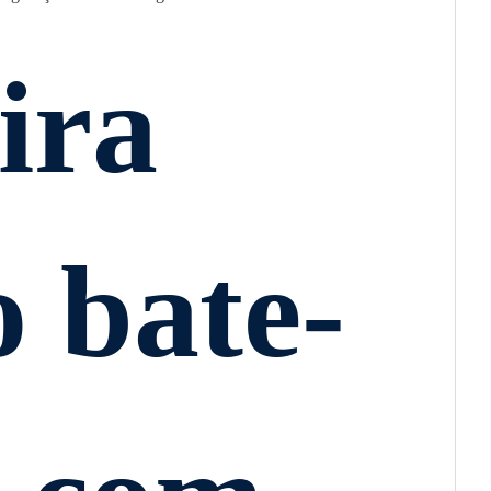
ira
o bate-