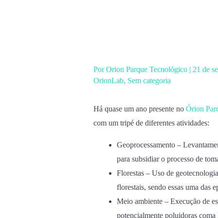
Ir
para
o
conteúdo
Por
Orion Parque Tecnológico
|
21 de s
OrionLab
,
Sem categoria
Há quase um ano presente no
Órion Par
com um tripé de diferentes atividades:
Geoprocessamento – Levantament
para subsidiar o processo de tom
Florestas – Uso de geotecnologi
florestais, sendo essas uma das 
Meio ambiente – Execução de estu
potencialmente poluidoras coma l