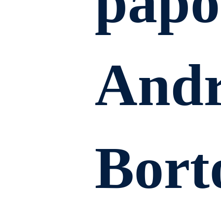
papo
And
Borto