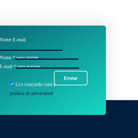
Nome E-mail
Nome
*
E-mail
*
Enviar
Li e concordo com a
política de privacidade
.