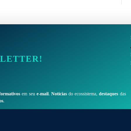
SLETTER!
formativos
em seu
e-mail
.
Notícias
do ecossistema,
destaques
das
os
.