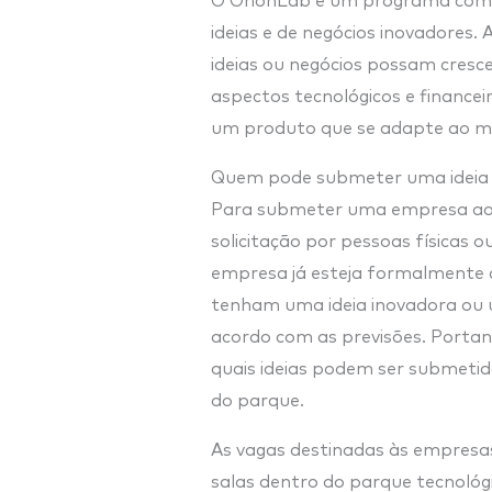
O OrionLab é um programa com o
ideias e de negócios inovadores.
ideias ou negócios possam cresc
aspectos tecnológicos e financei
um produto que se adapte ao m
Quem pode submeter uma ideia 
Para submeter uma empresa ao
solicitação por pessoas físicas ou
empresa já esteja formalmente c
tenham uma ideia inovadora ou
acordo com as previsões. Portan
quais ideias podem ser submeti
do parque.
As vagas destinadas às empresas
salas dentro do parque tecnológ