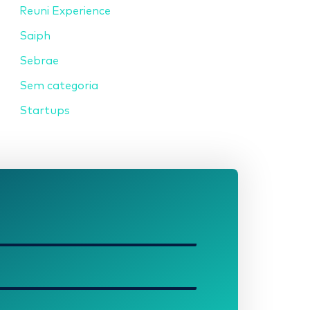
Reuni Experience
Saiph
Sebrae
Sem categoria
Startups