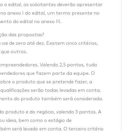
o o edital, os solicitantes deverão apresentar
l no anexo I do edital, um termo presente no
ento do edital no anexo III.
iação das propostas?
ai de zero até dez. Existem cinco critérios,
 que outros.
os empreendedores. Valendo 2,5 pontos, tudo
eendedores que fazem parte da equipe. O
obre o produto que se pretende fazer, a
 qualificações serão todas levadas em conta.
egmento do produto também será considerada.
 do produto e do negócio, valendo 3 pontos. A
 ou ideia, bem como o estágio de
ém será levado em conta. O terceiro critério