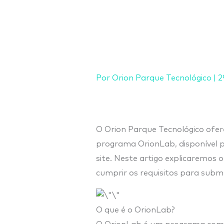
Ir
para
o
conteúdo
Por
Orion Parque Tecnológico
|
2
O Orion Parque Tecnológico ofe
programa OrionLab, disponível p
site. Neste artigo explicaremos 
cumprir os requisitos para subme
O que é o OrionLab?