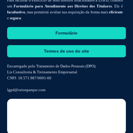
Para facilitar o exercício de seus direitos relacionados à LGPD, criamos
um
Formulário para Atendimento aos Direitos dos Titulares
. Ele é
facultativo
, mas permitirá avaliar sua requisição da forma mais
eficiente
e
segura
:
Formulário
Termos de uso do site
Encarregado pelo Tratamento de Dados Pessoais (DPO):
Lis Consultoria & Treinamento Empresarial
CNPJ: 18.571.987/0001-60
lgpd@orionparque.com