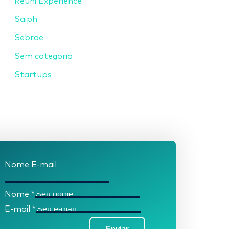
Reuni Experience
Saiph
Sebrae
Sem categoria
Startups
Nome E-mail
Nome
*
E-mail
*
Enviar