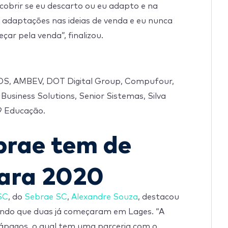
obrir se eu descarto ou eu adapto e na
r adaptações nas ideias de venda e eu nunca
çar pela venda”, finalizou.
LOS, AMBEV, DOT Digital Group, Compufour,
Business Solutions, Senior Sistemas, Silva
9 Educação.
brae tem de
ara 2020
SC
, do
Sebrae SC
,
Alexandre Souza
, destacou
endo que duas já começaram em Lages. “A
lápagos, o qual tem uma parceria com o