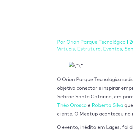
Ir
para
o
conteúdo
Por
Orion Parque Tecnológico
|
2
Virtuais
,
Estrutura
,
Eventos
,
Sem
O Orion Parque Tecnológico sed
objetivo conectar e inspirar em
Sebrae Santa Catarina, em parce
Théo Orosco
e
Roberta Silva
que
cliente. O Meetup aconteceu na n
O evento, inédito em Lages, foi