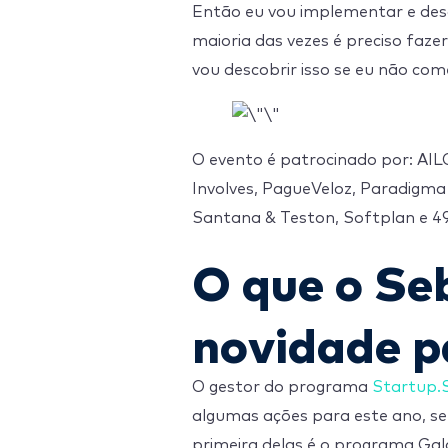
Então eu vou implementar e desc
maioria das vezes é preciso faze
vou descobrir isso se eu não come
O evento é patrocinado por: AI
Involves, PagueVeloz, Paradigma 
Santana & Teston, Softplan e 4
O que o Se
novidade p
O gestor do programa
Startup.
algumas ações para este ano, s
primeira delas é o programa Ga