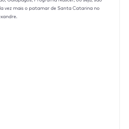
o, Galápagos, Programa Nascer, ou seja, são
cada vez mais o patamar de Santa Catarina no
exandre.