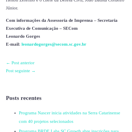
Helton Zeferino e o chefe da Defesa Civil, João Batista Cordeiro
Júnior.
Com informações da Assessoria de Imprensa – Secretaria
Executiva de Comunicação – SECom
Leonardo Gorges
E-mail:
leonardogorges@secom.sc.gov.br
←
Post anterior
Post seguinte
→
Posts recentes
Programa Nascer inicia atividades na Serra Catarinense
com 40 projetos selecionados
Programa BRDE Labs SC Growth abre inscrições para