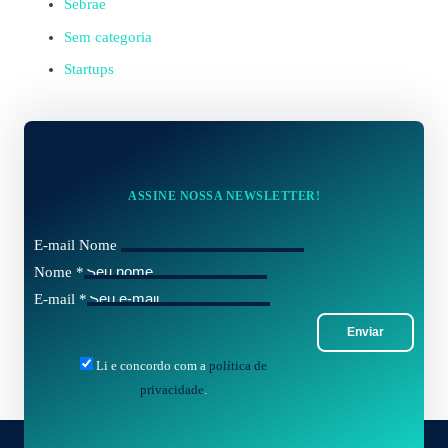
Sebrae
Sem categoria
Startups
ASSINE NOSSA NEWSLETTER!
E-mail Nome
Nome
*
E-mail
*
Enviar
Li e concordo com a
política de
privacidade
.