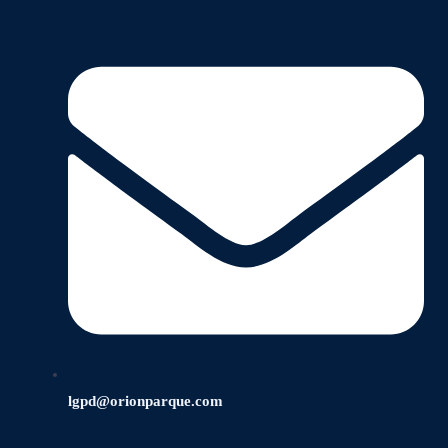
lgpd@orionparque.com