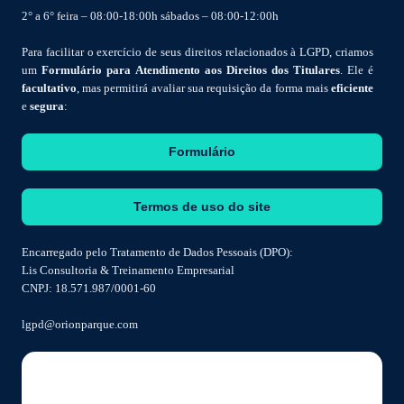
2° a 6° feira – 08:00-18:00h sábados – 08:00-12:00h
Para facilitar o exercício de seus direitos relacionados à LGPD, criamos
um
Formulário para Atendimento aos Direitos dos Titulares
. Ele é
facultativo
, mas permitirá avaliar sua requisição da forma mais
eficiente
e
segura
:
Formulário
Termos de uso do site
Encarregado pelo Tratamento de Dados Pessoais (DPO):
Lis Consultoria & Treinamento Empresarial
CNPJ: 18.571.987/0001-60
lgpd@orionparque.com