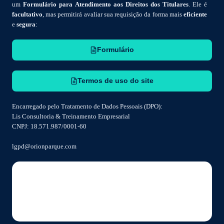
um
Formulário para Atendimento aos Direitos dos Titulares
. Ele é
facultativo
, mas permitirá avaliar sua requisição da forma mais
eficiente
e
segura
:
Formulário
Termos de uso do site
Encarregado pelo Tratamento de Dados Pessoais (DPO):
Lis Consultoria & Treinamento Empresarial
CNPJ: 18.571.987/0001-60
lgpd@orionparque.com