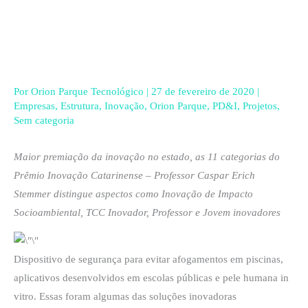
Ir
para
o
conteúdo
Por
Orion Parque Tecnológico
|
27 de fevereiro de 2020
|
Empresas
,
Estrutura
,
Inovação
,
Orion Parque
,
PD&I
,
Projetos
,
Sem categoria
Maior premiação da inovação no estado, as 11 categorias do
Prêmio Inovação Catarinense – Professor Caspar Erich
Stemmer distingue aspectos como Inovação de Impacto
Socioambiental, TCC Inovador, Professor e Jovem inovadores
Dispositivo de segurança para evitar afogamentos em piscinas,
aplicativos desenvolvidos em escolas públicas e pele humana in
vitro. Essas foram algumas das soluções inovadoras