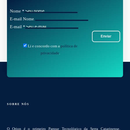
Nome
*
E-mail Nome
E-mail
*
Enviar
Li e concordo com a
política de
privacidade
.
SOBRE NÓS
O Orion é o primeiro Parque Tecnológico da Serra Catarinense,