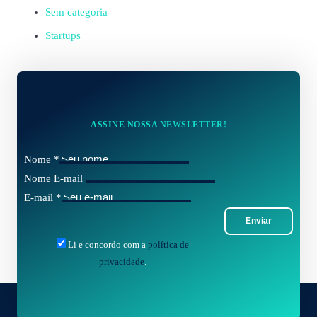
Sem categoria
Startups
ASSINE NOSSA NEWSLETTER!
Nome
*
Nome E-mail
E-mail
*
Enviar
Li e concordo com a
política de
privacidade
.