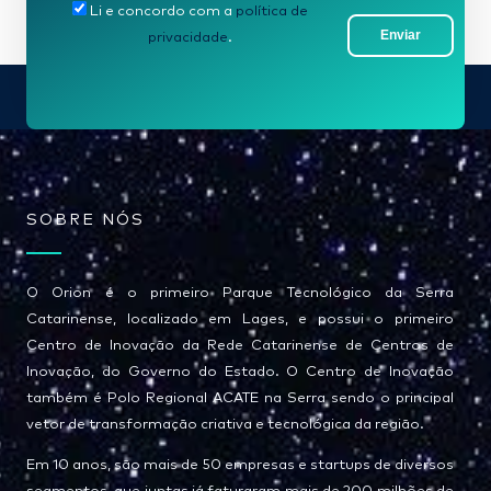
Li e concordo com a
política de
m
Enviar
privacidade
.
a
i
l
*
SOBRE NÓS
O Orion é o primeiro Parque Tecnológico da Serra
Catarinense, localizado em Lages, e possui o primeiro
Centro de Inovação da Rede Catarinense de Centros de
Inovação, do Governo do Estado. O Centro de Inovação
também é Polo Regional ACATE na Serra sendo o principal
vetor de transformação criativa e tecnológica da região.
Em 10 anos, são mais de 50 empresas e startups de diversos