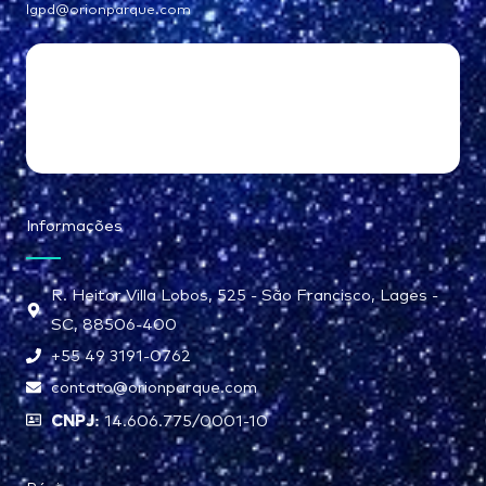
lgpd@orionparque.com
Informações
R. Heitor Villa Lobos, 525 - São Francisco, Lages -
SC, 88506-400
+55 49 3191-0762
contato@orionparque.com
CNPJ:
14.606.775/0001-10