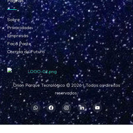
Páginas
Sobre
Privacidade
Empresas
Faça Parte
Corrida do Futuro
Orion Parque Tecnológico © 2026 | Todos os direitos
reservados.
W
F
I
L
Y
h
a
n
i
o
a
c
s
n
u
t
e
t
k
t
s
b
a
e
u
a
o
g
d
b