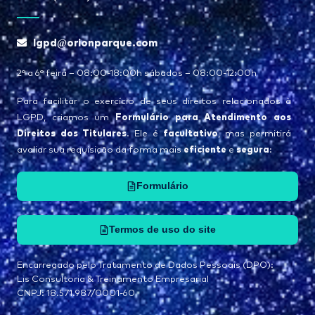
lgpd@orionparque.com
2° a 6° feira – 08:00-18:00h sábados – 08:00-12:00h
Para facilitar o exercício de seus direitos relacionados à
Formulário para Atendimento aos
LGPD, criamos um
Direitos dos Titulares
facultativo
. Ele é
, mas permitirá
eficiente
segura
avaliar sua requisição da forma mais
e
:
Formulário
Termos de uso do site
Encarregado pelo Tratamento de Dados Pessoais (DPO):
Lis Consultoria & Treinamento Empresarial
CNPJ: 18.571.987/0001-60