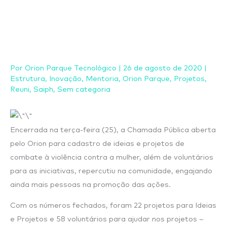
Ir
para
o
conteúdo
Por
Orion Parque Tecnológico
|
26 de agosto de 2020
|
Estrutura
,
Inovação
,
Mentoria
,
Orion Parque
,
Projetos
,
Reuni
,
Saiph
,
Sem categoria
Encerrada na terça-feira (25), a Chamada Pública aberta
pelo Orion para cadastro de ideias e projetos de
combate à violência contra a mulher, além de voluntários
para as iniciativas, repercutiu na comunidade, engajando
ainda mais pessoas na promoção das ações.
Com os números fechados, foram 22 projetos para Ideias
e Projetos e 58 voluntários para ajudar nos projetos –