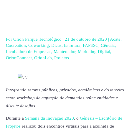
Ir
para
o
conteúdo
Por
Orion Parque Tecnológico
|
21 de outubro de 2020
|
Acate
,
Cocreation
,
Coworking
,
Dicas
,
Estrutura
,
FAPESC
,
Gênesis
,
Incubadora de Empresas
,
Mantenedor
,
Marketing Digital
,
OrionConnect
,
OrionLab
,
Projetos
Integrando setores públicos, privados, acadêmicos e do terceiro
setor, workshop de captação de demandas reúne entidades e
discute desafios
Durante a
Semana da Inovação 2020
, o
Gênesis – Escritório de
Projetos
realizou dois encontros virtuais para a acolhida de