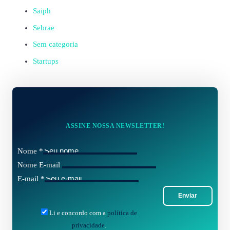
Saiph
Sebrae
Sem categoria
Startups
ASSINE NOSSA NEWSLETTER!
Nome
*
Nome E-mail
E-mail
*
Enviar
Li e concordo com a
política de
privacidade
.