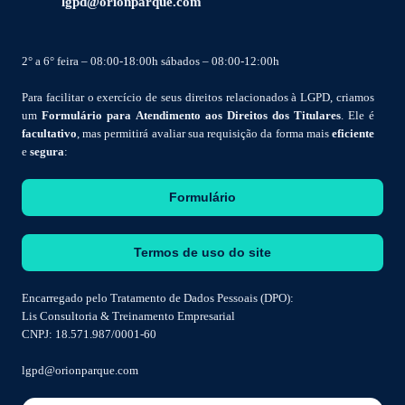
lgpd@orionparque.com
2° a 6° feira – 08:00-18:00h sábados – 08:00-12:00h
Para facilitar o exercício de seus direitos relacionados à LGPD, criamos
um
Formulário para Atendimento aos Direitos dos Titulares
. Ele é
facultativo
, mas permitirá avaliar sua requisição da forma mais
eficiente
e
segura
:
Formulário
Termos de uso do site
Encarregado pelo Tratamento de Dados Pessoais (DPO):
Lis Consultoria & Treinamento Empresarial
CNPJ: 18.571.987/0001-60
lgpd@orionparque.com