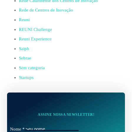
Rede Catarinense dos Centros de Inovação
Rede de Centros de Inovação
Reuni
REUNI Challenge
Reuni Experience
Saiph
Sebrae
Sem categoria
Startups
ASSINE NOSSA NEWSLETTER!
Nome
*