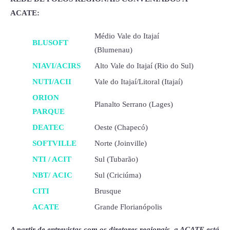
ACATE:
Médio Vale do Itajaí
BLUSOFT
(Blumenau)
NIAVI/ACIRS
Alto Vale do Itajaí (Rio do Sul)
NUTI/ACII
Vale do Itajaí/Litoral (Itajaí)
ORION
Planalto Serrano (Lages)
PARQUE
DEATEC
Oeste (Chapecó)
SOFTVILLE
Norte (Joinville)
NTI / ACIT
Sul (Tubarão)
NBT
/
ACIC
Sul (Criciúma)
CITI
Brusque
ACATE
Grande Florianópolis
A partir de entrevistas com os diretores regionais, a ACATE está