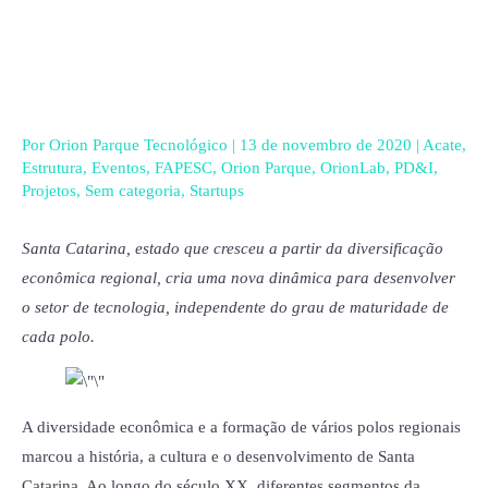
Ir
para
o
conteúdo
Por
Orion Parque Tecnológico
|
13 de novembro de 2020
|
Acate
,
Estrutura
,
Eventos
,
FAPESC
,
Orion Parque
,
OrionLab
,
PD&I
,
Projetos
,
Sem categoria
,
Startups
Santa Catarina, estado que cresceu a partir da diversificação
econômica regional, cria uma nova dinâmica para desenvolver
o setor de tecnologia, independente do grau de maturidade de
cada polo.
A diversidade econômica e a formação de vários polos regionais
marcou a história, a cultura e o desenvolvimento de Santa
Catarina. Ao longo do século XX, diferentes segmentos da