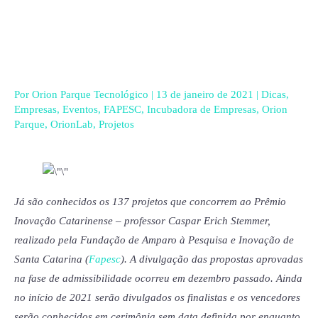
Ir
para
o
conteúdo
Por
Orion Parque Tecnológico
|
13 de janeiro de 2021
|
Dicas
,
Empresas
,
Eventos
,
FAPESC
,
Incubadora de Empresas
,
Orion
Parque
,
OrionLab
,
Projetos
Já são conhecidos os 137 projetos que concorrem ao Prêmio
Inovação Catarinense – professor Caspar Erich Stemmer,
realizado pela Fundação de Amparo à Pesquisa e Inovação de
Santa Catarina (
Fapesc
). A divulgação das propostas aprovadas
na fase de admissibilidade ocorreu em dezembro passado. Ainda
no início de 2021 serão divulgados os finalistas e os vencedores
serão conhecidos em cerimônia sem data definida por enquanto,