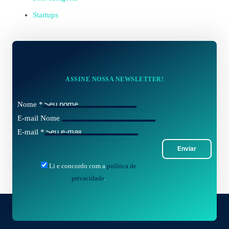
Startups
ASSINE NOSSA NEWSLETTER!
Nome
*
E-mail Nome
E-mail
*
Enviar
Li e concordo com a
política de
privacidade
.