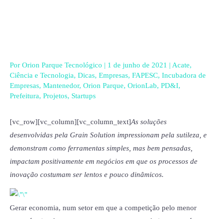
Ir
para
o
conteúdo
Por
Orion Parque Tecnológico
|
1 de junho de 2021
|
Acate
,
Ciência e Tecnologia
,
Dicas
,
Empresas
,
FAPESC
,
Incubadora de
Empresas
,
Mantenedor
,
Orion Parque
,
OrionLab
,
PD&I
,
Prefeitura
,
Projetos
,
Startups
[vc_row][vc_column][vc_column_text]
As soluções
desenvolvidas pela Grain Solution impressionam pela sutileza, e
demonstram como ferramentas simples, mas bem pensadas,
impactam positivamente em negócios em que os processos de
inovação costumam ser lentos e pouco dinâmicos.
Gerar economia, num setor em que a competição pelo menor