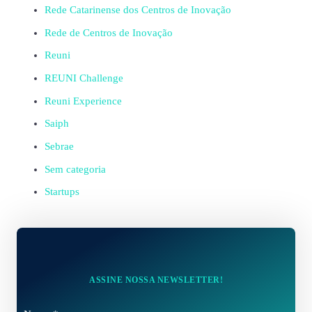
Rede Catarinense dos Centros de Inovação
Rede de Centros de Inovação
Reuni
REUNI Challenge
Reuni Experience
Saiph
Sebrae
Sem categoria
Startups
ASSINE NOSSA NEWSLETTER!