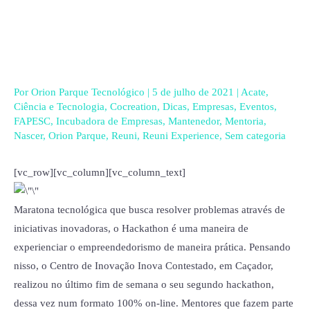
Ir
para
o
conteúdo
Por
Orion Parque Tecnológico
|
5 de julho de 2021
|
Acate
,
Ciência e Tecnologia
,
Cocreation
,
Dicas
,
Empresas
,
Eventos
,
FAPESC
,
Incubadora de Empresas
,
Mantenedor
,
Mentoria
,
Nascer
,
Orion Parque
,
Reuni
,
Reuni Experience
,
Sem categoria
[vc_row][vc_column][vc_column_text]
Maratona tecnológica que busca resolver problemas através de
iniciativas inovadoras, o Hackathon é uma maneira de
experienciar o empreendedorismo de maneira prática. Pensando
nisso, o Centro de Inovação Inova Contestado, em Caçador,
realizou no último fim de semana o seu segundo hackathon,
dessa vez num formato 100% on-line. Mentores que fazem parte