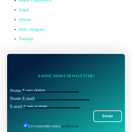
Reuni Experience
Saiph
Sebrae
Sem categoria
Startups
ASSINE NOSSA NEWSLETTER!
Nome
*
Nome E-mail
E-mail
*
Enviar
Li e concordo com a
política de