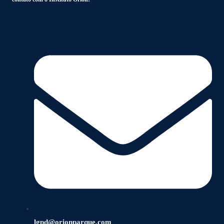
lgpd@orionparque.com