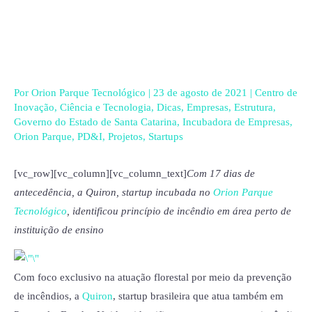
Ir
para
o
conteúdo
Por
Orion Parque Tecnológico
|
23 de agosto de 2021
|
Centro de
Inovação
,
Ciência e Tecnologia
,
Dicas
,
Empresas
,
Estrutura
,
Governo do Estado de Santa Catarina
,
Incubadora de Empresas
,
Orion Parque
,
PD&I
,
Projetos
,
Startups
[vc_row][vc_column][vc_column_text]
Com 17 dias de
antecedência, a Quiron, startup incubada no
Orion Parque
Tecnológico
, identificou princípio de incêndio em área perto de
instituição de ensino
Com foco exclusivo na atuação florestal por meio da prevenção
de incêndios, a
Quiron
, startup brasileira que atua também em