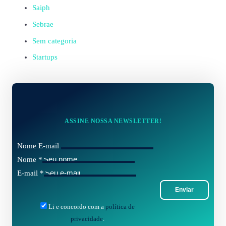
Saiph
Sebrae
Sem categoria
Startups
ASSINE NOSSA NEWSLETTER!
Nome E-mail
Nome
*
E-mail
*
Enviar
Li e concordo com a
política de
privacidade
.