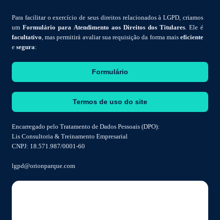
Para facilitar o exercício de seus direitos relacionados à LGPD, criamos
um
Formulário para Atendimento aos Direitos dos Titulares
. Ele é
facultativo
, mas permitirá avaliar sua requisição da forma mais
eficiente
e
segura
:
Formulário
Termos de uso do site
Encarregado pelo Tratamento de Dados Pessoais (DPO):
Lis Consultoria & Treinamento Empresarial
CNPJ: 18.571.987/0001-60
lgpd@orionparque.com