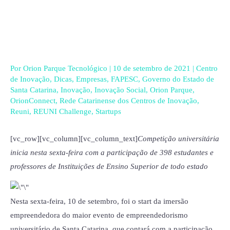
Ir
para
o
conteúdo
Por
Orion Parque Tecnológico
|
10 de setembro de 2021
|
Centro
de Inovação
,
Dicas
,
Empresas
,
FAPESC
,
Governo do Estado de
Santa Catarina
,
Inovação
,
Inovação Social
,
Orion Parque
,
OrionConnect
,
Rede Catarinense dos Centros de Inovação
,
Reuni
,
REUNI Challenge
,
Startups
[vc_row][vc_column][vc_column_text]
Competição universitária
inicia nesta sexta-feira com a participação de 398 estudantes e
professores de Instituições de Ensino Superior de todo estado
Nesta sexta-feira, 10 de setembro, foi o start da imersão
empreendedora do maior evento de empreendedorismo
universitário de Santa Catarina, que contará com a participação