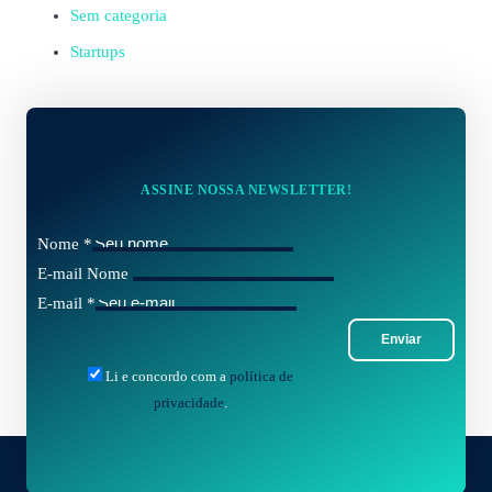
Sem categoria
Startups
ASSINE NOSSA NEWSLETTER!
Nome
*
E-mail Nome
E-mail
*
Enviar
Li e concordo com a
política de
privacidade
.