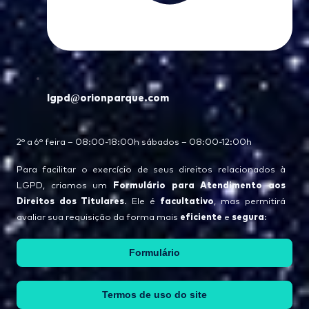
lgpd@orionparque.com
2° a 6° feira – 08:00-18:00h sábados – 08:00-12:00h
Para facilitar o exercício de seus direitos relacionados à
Formulário para Atendimento aos
LGPD, criamos um
Direitos dos Titulares
facultativo
. Ele é
, mas permitirá
eficiente
segura
avaliar sua requisição da forma mais
e
:
Formulário
Termos de uso do site