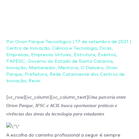
Ir
para
o
conteúdo
Por
Orion Parque Tecnológico
|
17 de setembro de 2021
|
Centro de Inovação
,
Ciência e Tecnologia
,
Dicas
,
Empresas
,
Empresas Virtuais
,
Estrutura
,
Eventos
,
FAPESC
,
Governo do Estado de Santa Catarina
,
Inovação
,
Mantenedor
,
Mentoria
,
O Delivery
,
Orion
Parque
,
Prefeitura
,
Rede Catarinense dos Centros de
Inovação
,
Reuni
Uma parceria entre
[vc_row][vc_column][vc_column_text]
Orion Parque, IFSC e ACIL busca oportunizar práticas e
vivências das áreas da tecnologia para estudantes
A escolha do caminho profissional a seguir é sempre