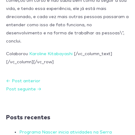
começou um curso e não sabia bem como ia seguir a sua
vida, e tendo essa experiência, ele já está mais
direcionado, e cada vez mais outras pessoas passaram a
entender como isso de fato funciona, no
desenvolvimento e na forma de trabalhar as pessoas\”,
conclui.
Colaborou
Karoline Kitabayashi
[/vc_column_text]
[/vc_column][/vc_row]
←
Post anterior
Post seguinte
→
Posts recentes
Programa Nascer inicia atividades na Serra