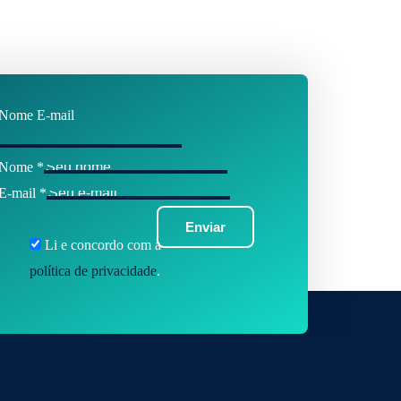
Nome E-mail
Nome
*
E-mail
*
Enviar
Li e concordo com a
política de privacidade
.