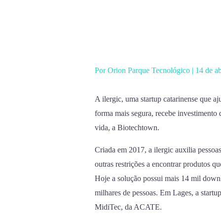
Ir
para
o
conteúdo
Por
Orion Parque Tecnológico
|
14 de a
A ilergic, uma startup catarinense que 
forma mais segura, recebe investimento d
vida, a Biotechtown.
Criada em 2017, a ilergic auxilia pessoa
outras restrições a encontrar produtos q
Hoje a solução possui mais 14 mil downl
milhares de pessoas. Em Lages, a startu
MidiTec, da ACATE.