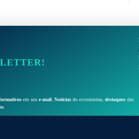
SLETTER!
formativos
em seu
e-mail
.
Notícias
do ecossistema,
destaques
das
os
.