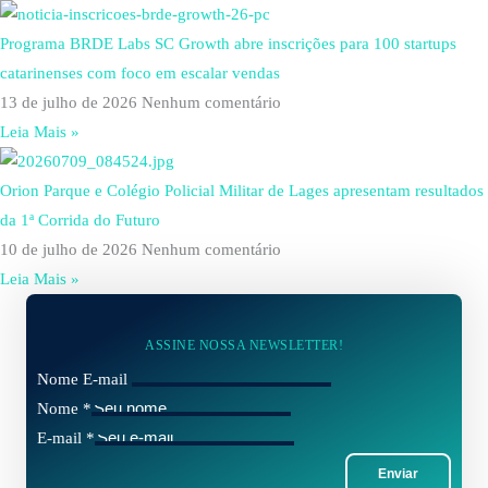
Programa BRDE Labs SC Growth abre inscrições para 100 startups
catarinenses com foco em escalar vendas
13 de julho de 2026
Nenhum comentário
Leia Mais »
Orion Parque e Colégio Policial Militar de Lages apresentam resultados
da 1ª Corrida do Futuro
10 de julho de 2026
Nenhum comentário
Leia Mais »
ASSINE NOSSA NEWSLETTER!
Nome E-mail
Nome
*
E-mail
*
Enviar