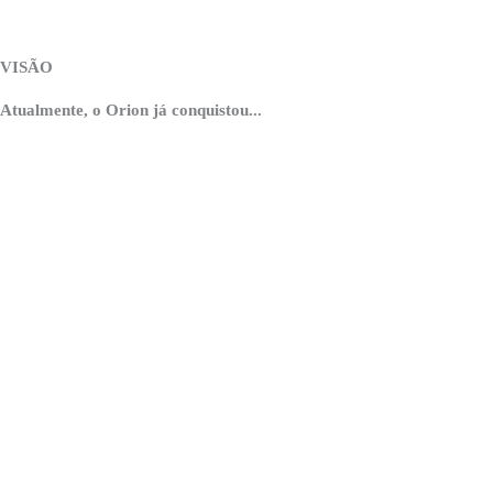
maturidade do Ecossistema de Inovação da Serra Catarinense.
VISÃO
Atualmente, o Orion já conquistou...