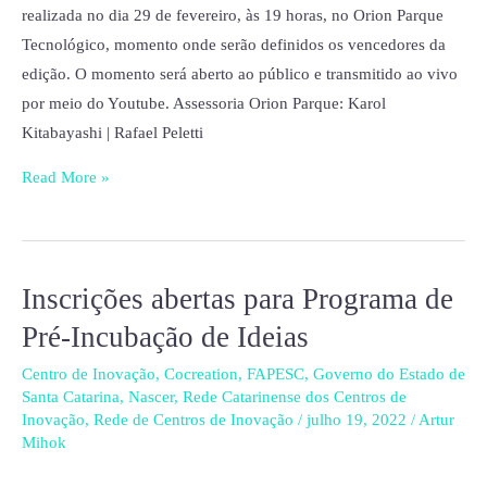
realizada no dia 29 de fevereiro, às 19 horas, no Orion Parque
Tecnológico, momento onde serão definidos os vencedores da
edição. O momento será aberto ao público e transmitido ao vivo
por meio do Youtube. Assessoria Orion Parque: Karol
Kitabayashi | Rafael Peletti
Read More »
Inscrições abertas para Programa de
Inscrições
abertas
Pré-Incubação de Ideias
para
Centro de Inovação
,
Cocreation
,
FAPESC
,
Governo do Estado de
Programa
Santa Catarina
,
Nascer
,
Rede Catarinense dos Centros de
de
Inovação
,
Rede de Centros de Inovação
/
julho 19, 2022
/
Artur
Pré-
Mihok
Incubação