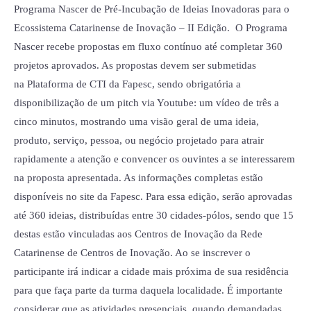
pré-
Programa Nascer de Pré-Incubação de Ideias Inovadoras para o
incubação
Ecossistema Catarinense de Inovação – II Edição. O Programa
de
Nascer recebe propostas em fluxo contínuo até completar 360
ideias
projetos aprovados. As propostas devem ser submetidas
na Plataforma de CTI da Fapesc, sendo obrigatória a
disponibilização de um pitch via Youtube: um vídeo de três a
cinco minutos, mostrando uma visão geral de uma ideia,
produto, serviço, pessoa, ou negócio projetado para atrair
rapidamente a atenção e convencer os ouvintes a se interessarem
na proposta apresentada. As informações completas estão
disponíveis no site da Fapesc. Para essa edição, serão aprovadas
até 360 ideias, distribuídas entre 30 cidades-pólos, sendo que 15
destas estão vinculadas aos Centros de Inovação da Rede
Catarinense de Centros de Inovação. Ao se inscrever o
participante irá indicar a cidade mais próxima de sua residência
para que faça parte da turma daquela localidade. É importante
considerar que as atividades presenciais, quando demandadas,