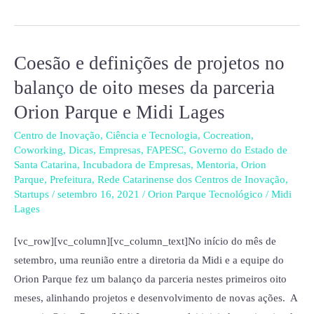
Coesão e definições de projetos no
Coesão
e
balanço de oito meses da parceria
definições
Orion Parque e Midi Lages
de
projetos
Centro de Inovação
,
Ciência e Tecnologia
,
Cocreation
,
Coworking
,
Dicas
,
Empresas
,
FAPESC
,
Governo do Estado de
no
Santa Catarina
,
Incubadora de Empresas
,
Mentoria
,
Orion
balanço
Parque
,
Prefeitura
,
Rede Catarinense dos Centros de Inovação
,
de
Startups
/
setembro 16, 2021
/
Orion Parque Tecnológico
/
Midi
Lages
oito
meses
[vc_row][vc_column][vc_column_text]No início do mês de
da
setembro, uma reunião entre a diretoria da Midi e a equipe do
parceria
Orion Parque fez um balanço da parceria nestes primeiros oito
Orion
meses, alinhando projetos e desenvolvimento de novas ações. A
Parque