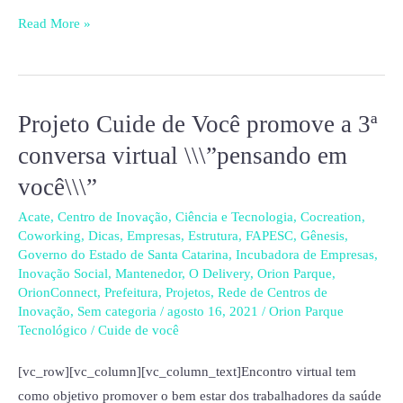
Read More »
Projeto Cuide de Você promove a 3ª
Projeto
Cuide
conversa virtual \\\”pensando em
de
você\\\”
Você
promove
Acate
,
Centro de Inovação
,
Ciência e Tecnologia
,
Cocreation
,
Coworking
,
Dicas
,
Empresas
,
Estrutura
,
FAPESC
,
Gênesis
,
a
Governo do Estado de Santa Catarina
,
Incubadora de Empresas
,
3ª
Inovação Social
,
Mantenedor
,
O Delivery
,
Orion Parque
,
conversa
OrionConnect
,
Prefeitura
,
Projetos
,
Rede de Centros de
Inovação
,
Sem categoria
/
agosto 16, 2021
/
Orion Parque
virtual
Tecnológico
/
Cuide de você
\\\”pensando
em
[vc_row][vc_column][vc_column_text]Encontro virtual tem
você\\\”
como objetivo promover o bem estar dos trabalhadores da saúde