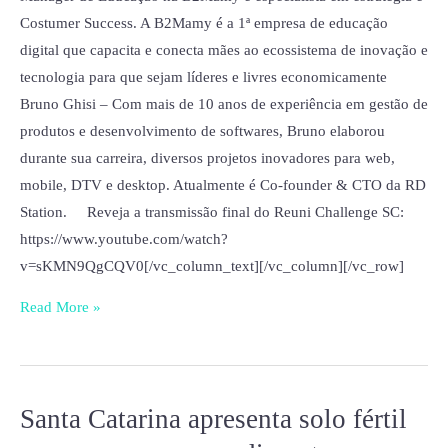
Costumer Success. A B2Mamy é a 1ª empresa de educação
digital que capacita e conecta mães ao ecossistema de inovação e
tecnologia para que sejam líderes e livres economicamente
Bruno Ghisi – Com mais de 10 anos de experiência em gestão de
produtos e desenvolvimento de softwares, Bruno elaborou
durante sua carreira, diversos projetos inovadores para web,
mobile, DTV e desktop. Atualmente é Co-founder & CTO da RD
Station. Reveja a transmissão final do Reuni Challenge SC:
https://www.youtube.com/watch?
v=sKMN9QgCQV0[/vc_column_text][/vc_column][/vc_row]
Read More »
Santa Catarina apresenta solo fértil
Santa
Catarina