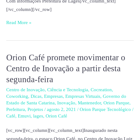
Com informações Prefeitura de Lages[/vc_column_text]
[/vc_column][/vc_row]
Read More »
Orion Café promete movimentar o
Orion
Café
Centro de Inovação a partir desta
promete
segunda-feira
movimentar
o
Centro de Inovação
,
Ciência e Tecnologia
,
Cocreation
,
Coworking
,
Dicas
,
Empresas
,
Empresas Virtuais
,
Governo do
Centro
Estado de Santa Catarina
,
Inovação
,
Mantenedor
,
Orion Parque
,
de
Prefeitura
,
Projetos
/
agosto 2, 2021
/
Orion Parque Tecnológico
/
Inovação
Café
,
Emuvi
,
lages
,
Orion Café
a
[vc_row][vc_column][vc_column_text]Inaugurado nesta
partir
segunda-feira, o espaço Orion Café, no Centro de Inovação Luiz