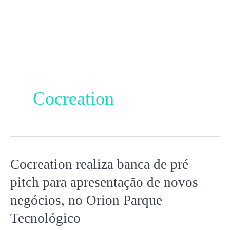
Ir
para
o
conteúdo
Cocreation
Cocreation realiza banca de pré
Cocreation
realiza
pitch para apresentação de novos
banca
negócios, no Orion Parque
de
Tecnológico
pré