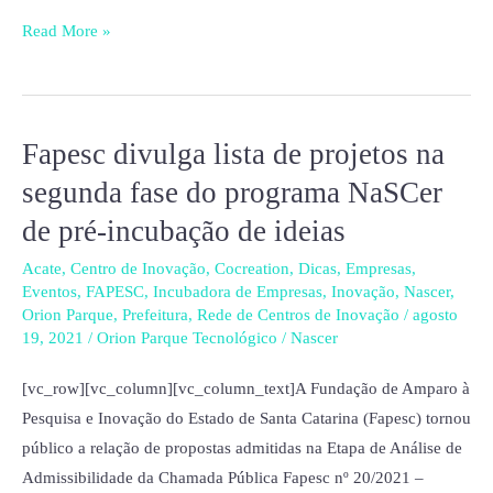
Read More »
Fapesc divulga lista de projetos na
Fapesc
divulga
segunda fase do programa NaSCer
lista
de pré-incubação de ideias
de
projetos
Acate
,
Centro de Inovação
,
Cocreation
,
Dicas
,
Empresas
,
Eventos
,
FAPESC
,
Incubadora de Empresas
,
Inovação
,
Nascer
,
na
Orion Parque
,
Prefeitura
,
Rede de Centros de Inovação
/
agosto
segunda
19, 2021
/
Orion Parque Tecnológico
/
Nascer
fase
do
[vc_row][vc_column][vc_column_text]A Fundação de Amparo à
programa
Pesquisa e Inovação do Estado de Santa Catarina (Fapesc) tornou
NaSCer
público a relação de propostas admitidas na Etapa de Análise de
de
Admissibilidade da Chamada Pública Fapesc nº 20/2021 –