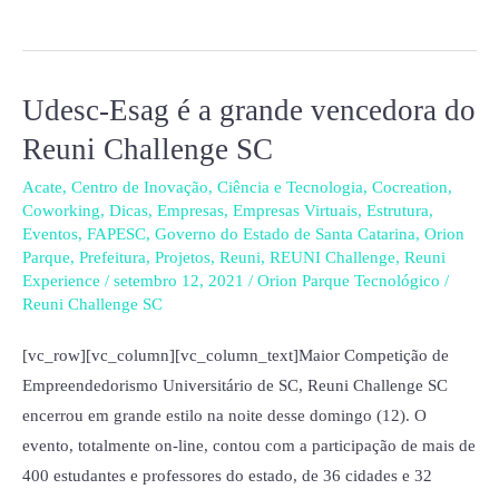
Udesc-Esag é a grande vencedora do
Udesc-
Esag
Reuni Challenge SC
é
Acate
,
Centro de Inovação
,
Ciência e Tecnologia
,
Cocreation
,
a
Coworking
,
Dicas
,
Empresas
,
Empresas Virtuais
,
Estrutura
,
grande
Eventos
,
FAPESC
,
Governo do Estado de Santa Catarina
,
Orion
vencedora
Parque
,
Prefeitura
,
Projetos
,
Reuni
,
REUNI Challenge
,
Reuni
Experience
/
setembro 12, 2021
/
Orion Parque Tecnológico
/
do
Reuni Challenge SC
Reuni
Challenge
[vc_row][vc_column][vc_column_text]Maior Competição de
SC
Empreendedorismo Universitário de SC, Reuni Challenge SC
encerrou em grande estilo na noite desse domingo (12). O
evento, totalmente on-line, contou com a participação de mais de
400 estudantes e professores do estado, de 36 cidades e 32