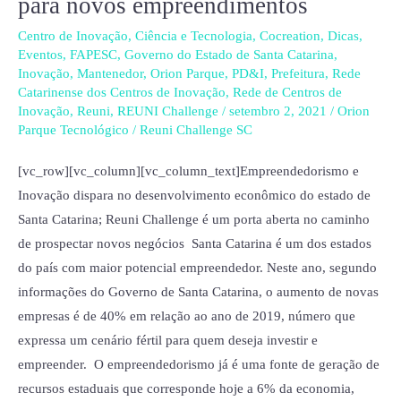
para novos empreendimentos
apresenta
Centro de Inovação
,
Ciência e Tecnologia
,
Cocreation
,
Dicas
,
solo
Eventos
,
FAPESC
,
Governo do Estado de Santa Catarina
,
fértil
Inovação
,
Mantenedor
,
Orion Parque
,
PD&I
,
Prefeitura
,
Rede
para
Catarinense dos Centros de Inovação
,
Rede de Centros de
Inovação
,
Reuni
,
REUNI Challenge
/
setembro 2, 2021
/
Orion
novos
Parque Tecnológico
/
Reuni Challenge SC
empreendimentos
[vc_row][vc_column][vc_column_text]Empreendedorismo e
Inovação dispara no desenvolvimento econômico do estado de
Santa Catarina; Reuni Challenge é um porta aberta no caminho
de prospectar novos negócios Santa Catarina é um dos estados
do país com maior potencial empreendedor. Neste ano, segundo
informações do Governo de Santa Catarina, o aumento de novas
empresas é de 40% em relação ao ano de 2019, número que
expressa um cenário fértil para quem deseja investir e
empreender. O empreendedorismo já é uma fonte de geração de
recursos estaduais que corresponde hoje a 6% da economia,