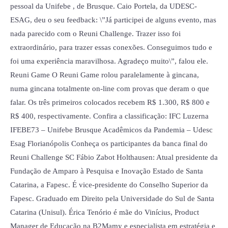
pessoal da Unifebe , de Brusque. Caio Portela, da UDESC-
ESAG, deu o seu feedback: \”Já participei de alguns evento, mas
nada parecido com o Reuni Challenge. Trazer isso foi
extraordinário, para trazer essas conexões. Conseguimos tudo e
foi uma experiência maravilhosa. Agradeço muito\”, falou ele.
Reuni Game O Reuni Game rolou paralelamente à gincana,
numa gincana totalmente on-line com provas que deram o que
falar. Os três primeiros colocados recebem R$ 1.300, R$ 800 e
R$ 400, respectivamente. Confira a classificação: IFC Luzerna
IFEBE73 – Unifebe Brusque Acadêmicos da Pandemia – Udesc
Esag Florianópolis Conheça os participantes da banca final do
Reuni Challenge SC Fábio Zabot Holthausen: Atual presidente da
Fundação de Amparo à Pesquisa e Inovação Estado de Santa
Catarina, a Fapesc. É vice-presidente do Conselho Superior da
Fapesc. Graduado em Direito pela Universidade do Sul de Santa
Catarina (Unisul). Érica Tenório é mãe do Vinícius, Product
Manager de Educação na B2Mamy e especialista em estratégia e