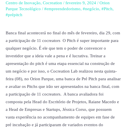
pitch
Centro de Inovação
,
Cocreation
/
fevereiro 9, 2024
/
Orion
para
Parque Tecnológico
/
#empreendedorismo
,
#negócio
,
#Pitch
,
#prépitch
apresentação
de
novos
Banca final acontecerá no final do mês de fevereiro, dia 29, com
negócios,
a participação de 11 cocreators O Pitch é super importante para
no
qualquer negócio. É ele que tem o poder de convencer o
Orion
investidor que a ideia vale a pena e é lucrativa. Treinar a
Parque
apresentação do pitch é uma etapa essencial na construção de
Tecnológico
um negócio e por isso, o Cocreation Lab realizou nesta quinta-
feira (08), no Orion Parque, uma banca de Pré Pitch para analisar
e avaliar os Pitchs que irão ser apresentados na banca final, com
a participação de 11 cocreators. A banca avaliadora foi
composta pela Head do Escritório de Projetos, Raiane Macedo e
a Head de Empresas e Startups, Jéssica Corso, que possuem
vasta experiência no acompanhamento de equipes em fase de
pré incubação e já participaram de variados eventos do