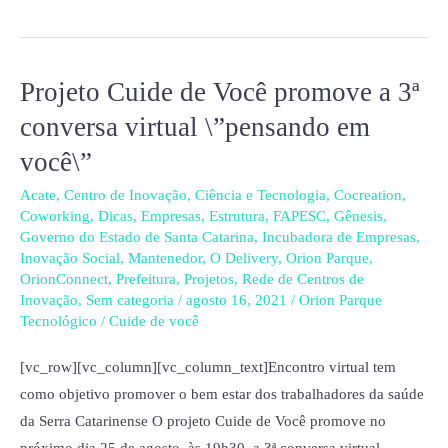
Projeto Cuide de Você promove a 3ª
Projeto
Cuide
conversa virtual \”pensando em
de
você\”
Você
promove
Acate
,
Centro de Inovação
,
Ciência e Tecnologia
,
Cocreation
,
Coworking
,
Dicas
,
Empresas
,
Estrutura
,
FAPESC
,
Gênesis
,
a
Governo do Estado de Santa Catarina
,
Incubadora de Empresas
,
3ª
Inovação Social
,
Mantenedor
,
O Delivery
,
Orion Parque
,
conversa
OrionConnect
,
Prefeitura
,
Projetos
,
Rede de Centros de
Inovação
,
Sem categoria
/
agosto 16, 2021
/
Orion Parque
virtual
Tecnológico
/
Cuide de você
\”pensando
em
[vc_row][vc_column][vc_column_text]Encontro virtual tem
você\”
como objetivo promover o bem estar dos trabalhadores da saúde
da Serra Catarinense O projeto Cuide de Você promove no
próximo dia 25 de agosto, às 19h30, a 3ª conversa virtual