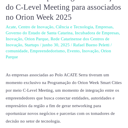
traz
do C-Level Meeting para associados
para
no Orion Week 2025
Lages
uma
Acate
,
Centro de Inovação
,
Ciência e Tecnologia
,
Empresas
,
Governo do Estado de Santa Catarina
,
Incubadora de Empresas
,
edição
Inovação
,
Orion Parque
,
Rede Catarinense dos Centros de
do
Inovação
,
Startups
/
junho 30, 2025
/
Rafael Bueno Peletti
/
C-
comunidade
,
Empreendedorismo
,
Evento
,
Inovação
,
Orion
Parque
Level
Meeting
para
As empresas associadas ao Polo ACATE Serra tiveram um
associados
momento exclusivo na Programação do Orion Week Smart Cities
no
por meio C-Level Meeting, um momento de integração entre os
Orion
empreendedores que busca conectar entidades, autoridades e
Week
empresários da região a fim de gerar networking para
2025
oportunizar novos negócios e parcerias com os tomadores de
decisão no setor de tecnologia.