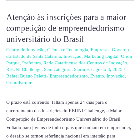
Atenção às inscrições para a maior
Atenção
às
competição de empreendedorismo
inscrições
universitário do Brasil
para
a
Centro de Inovação
,
Ciência e Tecnologia
,
Empresas
,
Governo
do Estado de Santa Catarina
,
Inovação
,
Marketing Digital
,
Orion
maior
Parque
,
Prefeitura
,
Rede Catarinense dos Centros de Inovação
,
competição
REUNI Challenge
,
Sem categoria
,
Startups
/
agosto 8, 2025
/
de
Rafael Bueno Peletti
/
Empreendedorismo
,
Evento
,
Inovação
,
Orion Parque
empreendedorismo
universitário
do
O prazo está correndo: faltam apenas 24 dias para o
Brasil
encerramento das inscrições do REUNI Challenge, a Maior
Competição de Empreendedorismo Universitário do Brasil.
Voltado para jovens de todo o país que sonham em empreender,
o desafio se tornou referência nacional em imersão para