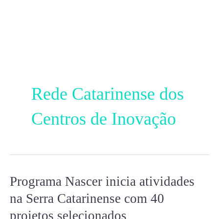
Ir
para
o
conteúdo
Rede Catarinense dos
Centros de Inovação
Programa Nascer inicia atividades
Programa
Nascer
na Serra Catarinense com 40
inicia
projetos selecionados
atividades