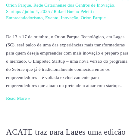
para
Orion Parque
,
Rede Catarinense dos Centros de Inovação
,
turma
Startups
/
julho 4, 2025
/
Rafael Bueno Peletti
/
em
Empreendedorismo
,
Evento
,
Inovação
,
Orion Parque
parceria
com
De 13 a 17 de outubro, o Orion Parque Tecnológico, em Lages
o
(SC), será palco de uma das experiências mais transformadoras
Orion
para quem deseja empreender com mais inovação e preparo para
Parque
o mercado. O Empretec Startup – uma nova versão do programa
do Sebrae que já é tradicionalmente conhecida entre os
empreendedores – é voltada exclusivamente para
empreendedores que atuam ou pretendem atuar com startups.
Read More »
ACATE traz para Lages uma edição
ACATE