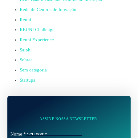
Rede de Centros de Inovação
Reuni
REUNI Challenge
Reuni Experience
Saiph
Sebrae
Sem categoria
Startups
ASSINE NOSSA NEWSLETTER!
Nome
*