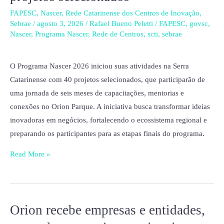
na
FAPESC
,
Nascer
,
Rede Catarinense dos Centros de Inovação
,
Sebrae
/
agosto 3, 2026
/
Rafael Bueno Peletti
/
FAPESC
,
govsc
,
Serra
Nascer
,
Programa Nascer
,
Rede de Centros
,
scti
,
sebrae
Catarinense
com
O Programa Nascer 2026 iniciou suas atividades na Serra
40
Catarinense com 40 projetos selecionados, que participarão de
projetos
uma jornada de seis meses de capacitações, mentorias e
selecionados
conexões no Orion Parque. A iniciativa busca transformar ideias
inovadoras em negócios, fortalecendo o ecossistema regional e
preparando os participantes para as etapas finais do programa.
Read More »
Orion recebe empresas e entidades,
Orion
recebe