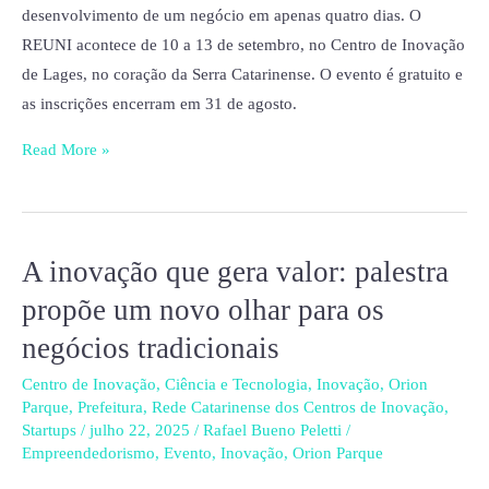
desenvolvimento de um negócio em apenas quatro dias. O
REUNI acontece de 10 a 13 de setembro, no Centro de Inovação
de Lages, no coração da Serra Catarinense. O evento é gratuito e
as inscrições encerram em 31 de agosto.
Read More »
A inovação que gera valor: palestra
A
inovação
propõe um novo olhar para os
que
negócios tradicionais
gera
valor:
Centro de Inovação
,
Ciência e Tecnologia
,
Inovação
,
Orion
Parque
,
Prefeitura
,
Rede Catarinense dos Centros de Inovação
,
palestra
Startups
/
julho 22, 2025
/
Rafael Bueno Peletti
/
propõe
Empreendedorismo
,
Evento
,
Inovação
,
Orion Parque
um