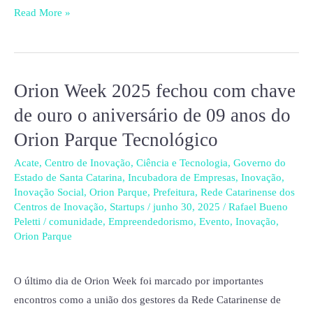
Read More »
Orion Week 2025 fechou com chave
Orion
Week
de ouro o aniversário de 09 anos do
2025
Orion Parque Tecnológico
fechou
com
Acate
,
Centro de Inovação
,
Ciência e Tecnologia
,
Governo do
Estado de Santa Catarina
,
Incubadora de Empresas
,
Inovação
,
chave
Inovação Social
,
Orion Parque
,
Prefeitura
,
Rede Catarinense dos
de
Centros de Inovação
,
Startups
/
junho 30, 2025
/
Rafael Bueno
ouro
Peletti
/
comunidade
,
Empreendedorismo
,
Evento
,
Inovação
,
Orion Parque
o
aniversário
de
O último dia de Orion Week foi marcado por importantes
09
encontros como a união dos gestores da Rede Catarinense de