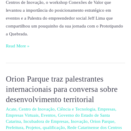
anos
Centros de Inovação, o workshop Conexões de Valor que
do
levantou a importância do posicionamento estratégico em
Orion
eventos e a Palestra do empreendedor social Jeff Lima que
Parque
compartilhou um pouquinho da sua jornada com o Prototipando
Tecnológico
a Quebrada.
Read More »
Orion Parque traz palestrantes
Orion
Parque
internacionais para conversa sobre
traz
desenvolvimento territorial
palestrantes
internacionais
Acate
,
Centro de Inovação
,
Ciência e Tecnologia
,
Empresas
,
Empresas Virtuais
,
Eventos
,
Governo do Estado de Santa
para
Catarina
,
Incubadora de Empresas
,
Inovação
,
Orion Parque
,
conversa
Prefeitura
,
Projetos
,
qualificação
,
Rede Catarinense dos Centros