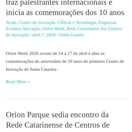
traz palestrantes internacionais e
empresas
inicia as comemorações dos 10 anos
e
entidades,
Acate
,
Centro de Inovação
,
Ciência e Tecnologia
,
Empresas
,
Eventos
,
Inovação
,
Orion Week
,
Rede Catarinense dos Centros
traz
de Inovação
/
abril 7, 2026
/
Pablo Gomes
palestrantes
internacionais
Orion Week 2026 ocorre de 14 a 17 de abril e abre as
e
comemorações do aniversário de 10 anos do primeiro Centro de
inicia
Inovação de Santa Catarina.
as
comemorações
Read More »
dos
10
anos
Orion Parque sedia encontro da
Orion
Parque
Rede Catarinense de Centros de
sedia