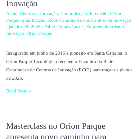
Inovação
encontro
da
Acate
,
Centro de Inovação
,
Comunicação
,
Inovação
,
Orion
Parque
,
qualificação
,
Rede Catarinense dos Centros de Inovação
Rede
/
janeiro 28, 2026
/
Pablo Gomes
/
acate
,
Empreendedorismo
,
Catarinense
Inovação
,
Orion Parque
de
Centros
Inaugurado em junho de 2016 e pioneiro em Santa Catarina, o
de
Orion Parque Tecnológico recebeu o Encontro da Rede
Inovação
Catarinense de Centros de Inovação (RCCI) para traçar os planos
de 2026.
Read More »
Masterclass no Orion Parque
Masterclass
no
apresenta novo caminho para