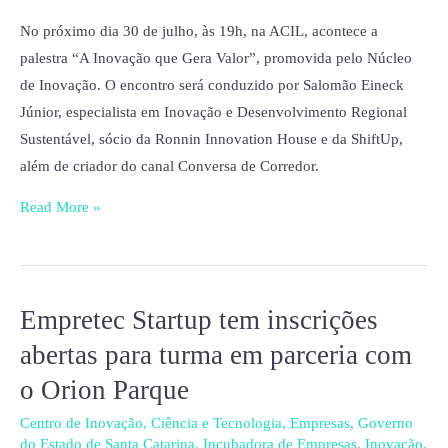
novo
No próximo dia 30 de julho, às 19h, na ACIL, acontece a
olhar
palestra “A Inovação que Gera Valor”, promovida pelo Núcleo
para
de Inovação. O encontro será conduzido por Salomão Eineck
os
Júnior, especialista em Inovação e Desenvolvimento Regional
negócios
Sustentável, sócio da Ronnin Innovation House e da ShiftUp,
tradicionais
além de criador do canal Conversa de Corredor.
Read More »
Empretec Startup tem inscrições
Empretec
Startup
abertas para turma em parceria com
tem
o Orion Parque
inscrições
abertas
Centro de Inovação
,
Ciência e Tecnologia
,
Empresas
,
Governo
do Estado de Santa Catarina
,
Incubadora de Empresas
,
Inovação
,