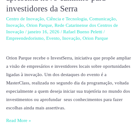
Orion
investidores da Serra
Parque
apresenta
Centro de Inovação
,
Ciência e Tecnologia
,
Comunicação
,
Inovação
,
Orion Parque
,
Rede Catarinense dos Centros de
novo
Inovação
/
janeiro 16, 2026
/
Rafael Bueno Peletti
/
caminho
Empreendedorismo
,
Evento
,
Inovação
,
Orion Parque
para
investidores
Orion Parque recebe o InvestSerra, iniciativa que propõe ampliar
da
a visão de empresários e investidores locais sobre oportunidades
Serra
ligadas à inovação. Um dos destaques do evento é a
MasterClass, realizada no segundo dia da programação, voltada
especialmente a quem deseja iniciar sua trajetória no mundo dos
investimentos ou aprofundar seus conhecimentos para fazer
escolhas ainda mais assertivas.
Read More »