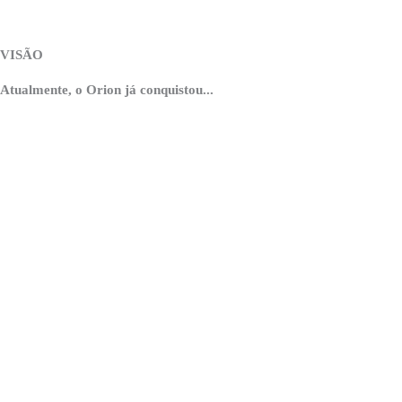
maturidade do Ecossistema de Inovação da Serra Catarinense.
VISÃO
Atualmente, o Orion já conquistou...