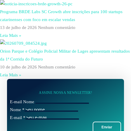
Programa BRDE Labs SC Growth abre inscrições para 100 startups
catarinenses com foco em escalar vendas
13 de julho de 2026
Nenhum comentário
Leia Mais »
Orion Parque e Colégio Policial Militar de Lages apresentam resultados
da 1ª Corrida do Futuro
10 de julho de 2026
Nenhum comentário
Leia Mais »
ASSINE NOSSA NEWSLETTER!
E-mail Nome
Nome
*
E-mail
*
Enviar