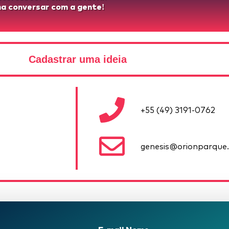
a conversar com a gente!
Cadastrar uma ideia
+55 (49) 3191-0762
genesis@orionparque