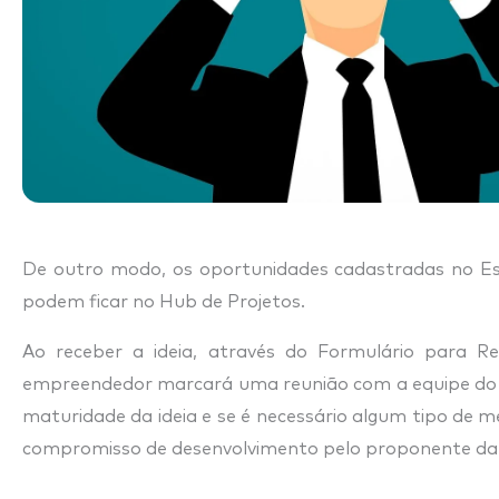
De outro modo, os oportunidades cadastradas no Escr
podem ficar no Hub de Projetos.
Ao receber a ideia, através do Formulário para R
empreendedor marcará uma reunião com a equipe do escr
maturidade da ideia e se é necessário algum tipo de 
compromisso de desenvolvimento pelo proponente da ide