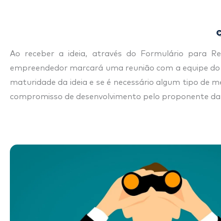
C
Ao receber a ideia, através do Formulário para R
empreendedor marcará uma reunião com a equipe do escr
maturidade da ideia e se é necessário algum tipo de 
compromisso de desenvolvimento pelo proponente da ide