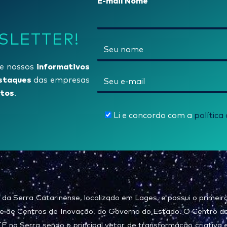
E-mail Nome
SLETTER!
N
o
informativos
e nossos
m
E
staques
das empresas
e
tos
-
.
*
m
Li e concordo com a
política
a
i
l
*
 da Serra Catarinense, localizado em Lages, e possui o primeir
e de Centros de Inovação, do Governo do Estado. O Centro d
na Serra sendo o principal vetor de transformação criativa 