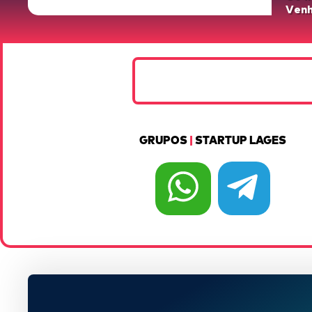
Venh
GRUPOS
|
STARTUP LAGES