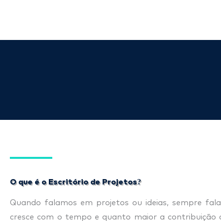
Ir
para
o
conteúdo
O que é o Escritório de Projetos?
Quando falamos em projetos ou ideias, sempre fal
cresce com o tempo e quanto maior a contribuição 