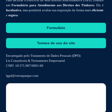
Para facilitar o exercício de seus direitos relacionados à LGPD, criamos
um
Formulário para Atendimento aos Direitos dos Titulares
. Ele é
facultativo
, mas permitirá avaliar sua requisição da forma mais
eficiente
e
segura
:
Formulário
Termos de uso do site
Encarregado pelo Tratamento de Dados Pessoais (DPO):
Lis Consultoria & Treinamento Empresarial
CNPJ: 18.571.987/0001-60
lgpd@orionparque.com