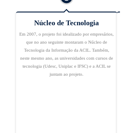
Núcleo de Tecnologia
Em 2
Em 2007, o projeto foi idealizado por empresários,
Arqu
que no ano seguinte montaram o Núcleo de
Tecnologia da Informação da ACIL. Também,
neste mesmo ano, as universidades com cursos de
tecnologia (Udesc, Uniplac e IFSC) e a ACIL se
juntam ao projeto.
Ao m
terr
quad