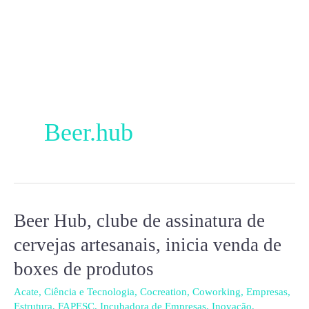
Ir
para
o
conteúdo
Beer.hub
Beer Hub, clube de assinatura de
Beer
Hub,
cervejas artesanais, inicia venda de
clube
boxes de produtos
de
assinatura
Acate
,
Ciência e Tecnologia
,
Cocreation
,
Coworking
,
Empresas
,
Estrutura
,
FAPESC
,
Incubadora de Empresas
,
Inovação
,