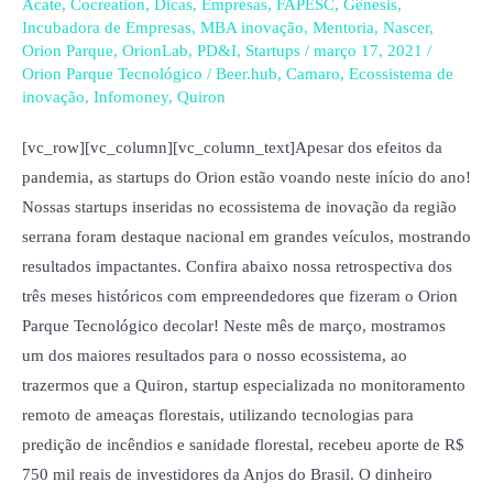
Acate
,
Cocreation
,
Dicas
,
Empresas
,
FAPESC
,
Gênesis
,
são
Incubadora de Empresas
,
MBA inovação
,
Mentoria
,
Nascer
,
destaque
Orion Parque
,
OrionLab
,
PD&I
,
Startups
/
março 17, 2021
/
nacional
Orion Parque Tecnológico
/
Beer.hub
,
Camaro
,
Ecossistema de
inovação
,
Infomoney
,
Quiron
neste
início
[vc_row][vc_column][vc_column_text]Apesar dos efeitos da
de
pandemia, as startups do Orion estão voando neste início do ano!
2021
Nossas startups inseridas no ecossistema de inovação da região
serrana foram destaque nacional em grandes veículos, mostrando
resultados impactantes. Confira abaixo nossa retrospectiva dos
três meses históricos com empreendedores que fizeram o Orion
Parque Tecnológico decolar! Neste mês de março, mostramos
um dos maiores resultados para o nosso ecossistema, ao
trazermos que a Quiron, startup especializada no monitoramento
remoto de ameaças florestais, utilizando tecnologias para
predição de incêndios e sanidade florestal, recebeu aporte de R$
750 mil reais de investidores da Anjos do Brasil. O dinheiro