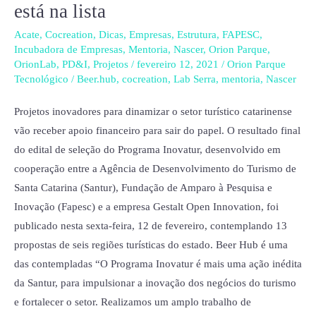
está na lista
turísticas
de
Acate
,
Cocreation
,
Dicas
,
Empresas
,
Estrutura
,
FAPESC
,
SC
Incubadora de Empresas
,
Mentoria
,
Nascer
,
Orion Parque
,
OrionLab
,
PD&I
,
Projetos
/
fevereiro 12, 2021
/
Orion Parque
são
Tecnológico
/
Beer.hub
,
cocreation
,
Lab Serra
,
mentoria
,
Nascer
selecionadas
no
Projetos inovadores para dinamizar o setor turístico catarinense
Edital
vão receber apoio financeiro para sair do papel. O resultado final
Inovatur;
do edital de seleção do Programa Inovatur, desenvolvido em
incubada
cooperação entre a Agência de Desenvolvimento do Turismo de
virtual
Santa Catarina (Santur), Fundação de Amparo à Pesquisa e
do
Inovação (Fapesc) e a empresa Gestalt Open Innovation, foi
Orion
publicado nesta sexta-feira, 12 de fevereiro, contemplando 13
está
propostas de seis regiões turísticas do estado. Beer Hub é uma
na
das contempladas “O Programa Inovatur é mais uma ação inédita
lista
da Santur, para impulsionar a inovação dos negócios do turismo
e fortalecer o setor. Realizamos um amplo trabalho de