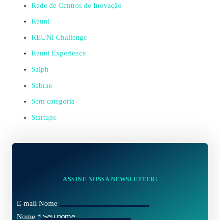
Rede de Centros de Inovação
Reuni
REUNI Challenge
Reuni Experience
Saiph
Sebrae
Sem categoria
Startups
ASSINE NOSSA NEWSLETTER!
E-mail Nome
Nome
*