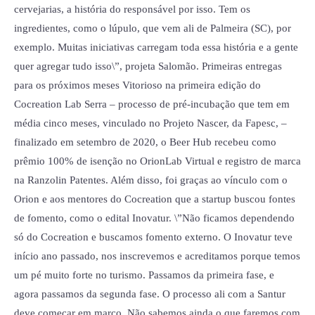
cervejarias, a história do responsável por isso. Tem os
ingredientes, como o lúpulo, que vem ali de Palmeira (SC), por
exemplo. Muitas iniciativas carregam toda essa história e a gente
quer agregar tudo isso\”, projeta Salomão. Primeiras entregas
para os próximos meses Vitorioso na primeira edição do
Cocreation Lab Serra – processo de pré-incubação que tem em
média cinco meses, vinculado no Projeto Nascer, da Fapesc, –
finalizado em setembro de 2020, o Beer Hub recebeu como
prêmio 100% de isenção no OrionLab Virtual e registro de marca
na Ranzolin Patentes. Além disso, foi graças ao vínculo com o
Orion e aos mentores do Cocreation que a startup buscou fontes
de fomento, como o edital Inovatur. \”Não ficamos dependendo
só do Cocreation e buscamos fomento externo. O Inovatur teve
início ano passado, nos inscrevemos e acreditamos porque temos
um pé muito forte no turismo. Passamos da primeira fase, e
agora passamos da segunda fase. O processo ali com a Santur
deve começar em março. Não sabemos ainda o que faremos com