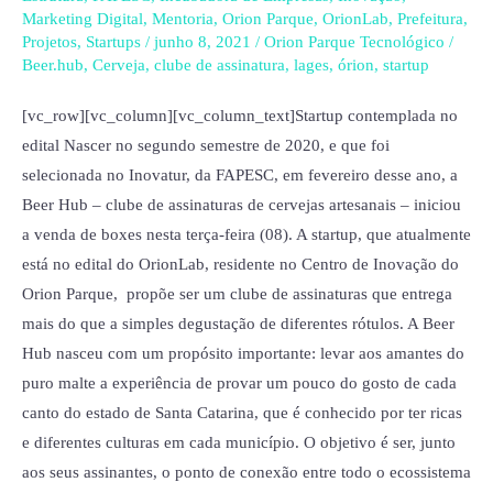
de
Marketing Digital
,
Mentoria
,
Orion Parque
,
OrionLab
,
Prefeitura
,
cervejas
Projetos
,
Startups
/
junho 8, 2021
/
Orion Parque Tecnológico
/
artesanais,
Beer.hub
,
Cerveja
,
clube de assinatura
,
lages
,
órion
,
startup
inicia
[vc_row][vc_column][vc_column_text]Startup contemplada no
venda
edital Nascer no segundo semestre de 2020, e que foi
de
selecionada no Inovatur, da FAPESC, em fevereiro desse ano, a
boxes
Beer Hub – clube de assinaturas de cervejas artesanais – iniciou
de
a venda de boxes nesta terça-feira (08). A startup, que atualmente
produtos
está no edital do OrionLab, residente no Centro de Inovação do
Orion Parque, propõe ser um clube de assinaturas que entrega
mais do que a simples degustação de diferentes rótulos. A Beer
Hub nasceu com um propósito importante: levar aos amantes do
puro malte a experiência de provar um pouco do gosto de cada
canto do estado de Santa Catarina, que é conhecido por ter ricas
e diferentes culturas em cada município. O objetivo é ser, junto
aos seus assinantes, o ponto de conexão entre todo o ecossistema