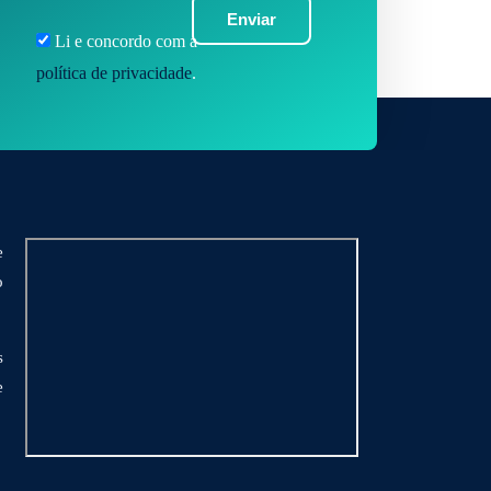
Enviar
Li e concordo com a
política de privacidade
.
e
o
s
e