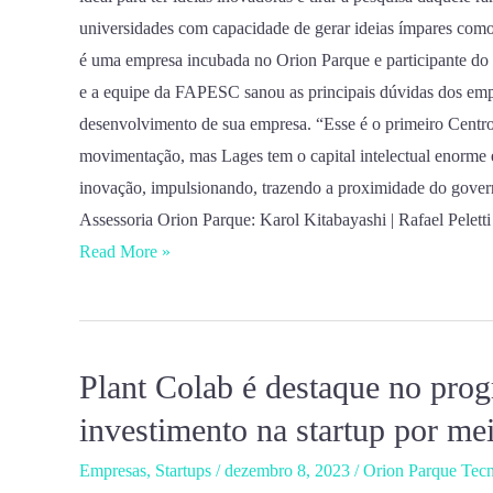
universidades com capacidade de gerar ideias ímpares como
é uma empresa incubada no Orion Parque e participante do 
e a equipe da FAPESC sanou as principais dúvidas dos empr
desenvolvimento de sua empresa. “Esse é o primeiro Centro 
movimentação, mas Lages tem o capital intelectual enorme
inovação, impulsionando, trazendo a proximidade do gove
Assessoria Orion Parque: Karol Kitabayashi | Rafael Peletti
Read More »
Plant Colab é destaque no prog
Plant
Colab
investimento na startup por 
é
Empresas
,
Startups
/
dezembro 8, 2023
/
Orion Parque Tec
destaque