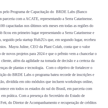
das pelo Programa de Capacitação do BRDE Labs (Banco
m parceria com a ACATE, representando a Serra Catarinense.
0 capacitadas nos últimos seis meses em todas as regiões do
b ficou em primeiro lugar representando a Serra Catarinense e
, seguido pela startup Hub2Us que, em segundo lugar, recebeu
êmios. Mayra Juline, CEO da Plant Colab, conta que o valor
o de novos projetos para 2024 e que o prêmio vem a chancelar o
cliente, além da agilidade na tomada de decisão e a certeza da
enças de plantas e tecnologia. Com o objetivo de fortalecer o
dição do BRDE Labs o programa bateu recorde de inscrições e
ação, dividida em oito módulos que incluem workshops online,
ntece em todos os estados do sul do Brasil, em parceria com
a em prática. Com a presença do Secretário do Estado de
 Fett, do Diretor de Acompanhamento e recuperação de créditos