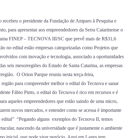
co recebeu o presidente da Fundação de Amparo à Pesquisa e
to, para apresentar aos empreendedores da Serra Catarinense o
ograma FINEP – TECNOVA III/SC que prevê mais de R$31,6
ação no edital estão empresas categorizadas como Projetos que
volvidos com inovação e tecnologia, associado a oportunidades
s seis mesorregiões do Estado de Santa Catarina, as empresas
região. O Orion Parque reuniu nesta terça-feira,
 região para compreender melhor o edital do Tecnova e sanar
idente Fábio Pinto, o edital do Tecnova é rico em recursos e é
 para aqueles empreendedores que estão saindo de uma micro,
arem novos mercados, e entender como se acessa é importante
s do edital” “Pegando alguns exemplos do Tecnova II, temos
tacular, nascendo da universidade que é justamente o ambiente
ramo inicial, que pode virar negócio. Aqui em Lages tem