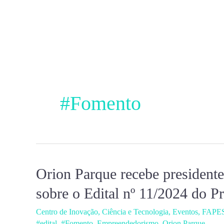
Ir
para
o
conteúdo
#Fomento
Orion Parque recebe presidente
Orion
Parque
sobre o Edital nº 11/2024 do 
recebe
Centro de Inovação
,
Ciência e Tecnologia
,
Eventos
,
FAPE
presidente
#edital
,
#Fomento
,
Empreendedorismo
,
Orion Parque