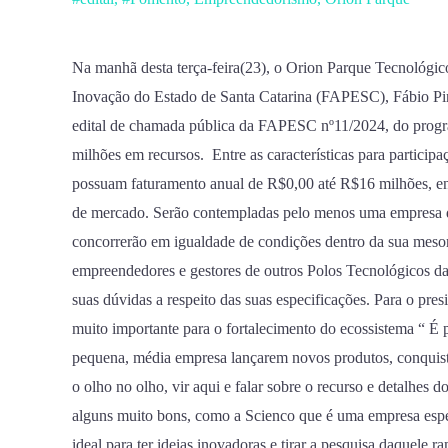
da
Fapesc
para
Na manhã desta terça-feira(23), o Orion Parque Tecnológi
apresentação
Inovação do Estado de Santa Catarina (FAPESC), Fábio Pin
sobre
edital de chamada pública da FAPESC nº11/2024, do pr
o
milhões em recursos. Entre as características para particip
Edital
possuam faturamento anual de R$0,00 até R$16 milhões, en
nº
de mercado. Serão contempladas pelo menos uma empresa da
11/2024
concorrerão em igualdade de condições dentro da sua mesor
do
empreendedores e gestores de outros Polos Tecnológicos da
Programa
suas dúvidas a respeito das suas especificações. Para o pres
Tecnova
muito importante para o fortalecimento do ecossistema “ É
pequena, média empresa lançarem novos produtos, conquist
o olho no olho, vir aqui e falar sobre o recurso e detalhe
alguns muito bons, como a Scienco que é uma empresa espe
ideal para ter ideias inovadoras e tirar a pesquisa daquele 