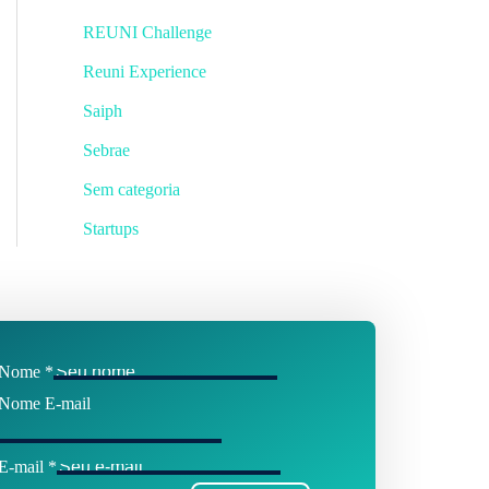
REUNI Challenge
Reuni Experience
Saiph
Sebrae
Sem categoria
Startups
Nome
*
Nome E-mail
E-mail
*