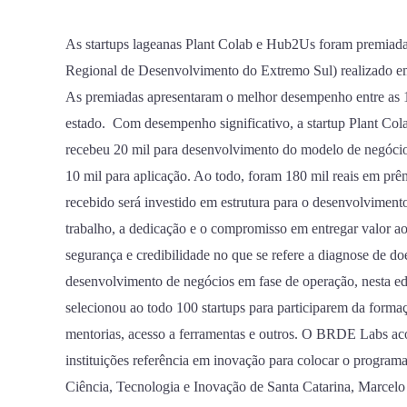
no
programa
As startups lageanas Plant Colab e Hub2Us foram premia
e
Regional de Desenvolvimento do Extremo Sul) realizado e
recebe
As premiadas apresentaram o melhor desempenho entre as 10
20
estado. Com desempenho significativo, a startup Plant Cola
mil
recebeu 20 mil para desenvolvimento do modelo de negócio
para
10 mil para aplicação. Ao todo, foram 180 mil reais em pr
investimento
recebido será investido em estrutura para o desenvolviment
na
trabalho, a dedicação e o compromisso em entregar valor ao 
startup
segurança e credibilidade no que se refere a diagnose de do
por
desenvolvimento de negócios em fase de operação, nesta e
meio
selecionou ao todo 100 startups para participarem da form
do
mentorias, acesso a ferramentas e outros. O BRDE Labs aco
BRDE
instituições referência em inovação para colocar o program
Labs
Ciência, Tecnologia e Inovação de Santa Catarina, Marcelo