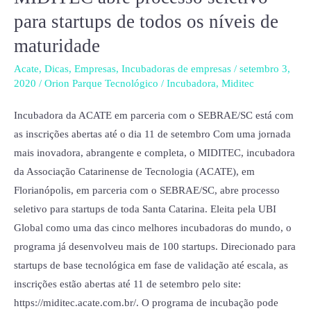
abre
para startups de todos os níveis de
processo
maturidade
seletivo
para
Acate
,
Dicas
,
Empresas
,
Incubadoras de empresas
/
setembro 3,
2020
/
Orion Parque Tecnológico
/
Incubadora
,
Miditec
startups
de
Incubadora da ACATE em parceria com o SEBRAE/SC está com
todos
as inscrições abertas até o dia 11 de setembro Com uma jornada
os
mais inovadora, abrangente e completa, o MIDITEC, incubadora
níveis
da Associação Catarinense de Tecnologia (ACATE), em
de
Florianópolis, em parceria com o SEBRAE/SC, abre processo
maturidade
seletivo para startups de toda Santa Catarina. Eleita pela UBI
Global como uma das cinco melhores incubadoras do mundo, o
programa já desenvolveu mais de 100 startups. Direcionado para
startups de base tecnológica em fase de validação até escala, as
inscrições estão abertas até 11 de setembro pelo site:
https://miditec.acate.com.br/. O programa de incubação pode