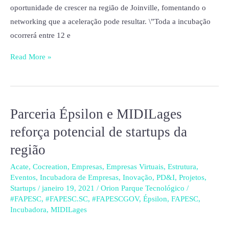
oportunidade de crescer na região de Joinville, fomentando o
networking que a aceleração pode resultar. \”Toda a incubação
ocorrerá entre 12 e
Read More »
Parceria Épsilon e MIDILages
Parceria
Épsilon
reforça potencial de startups da
e
região
MIDILages
reforça
Acate
,
Cocreation
,
Empresas
,
Empresas Virtuais
,
Estrutura
,
Eventos
,
Incubadora de Empresas
,
Inovação
,
PD&I
,
Projetos
,
potencial
Startups
/
janeiro 19, 2021
/
Orion Parque Tecnológico
/
de
#FAPESC
,
#FAPESC.SC
,
#FAPESCGOV
,
Épsilon
,
FAPESC
,
startups
Incubadora
,
MIDILages
da