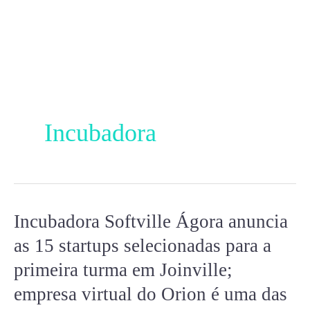
Ir
para
o
conteúdo
Incubadora
Incubadora Softville Ágora anuncia
Incubadora
Softville
as 15 startups selecionadas para a
Ágora
primeira turma em Joinville;
anuncia
empresa virtual do Orion é uma das
as