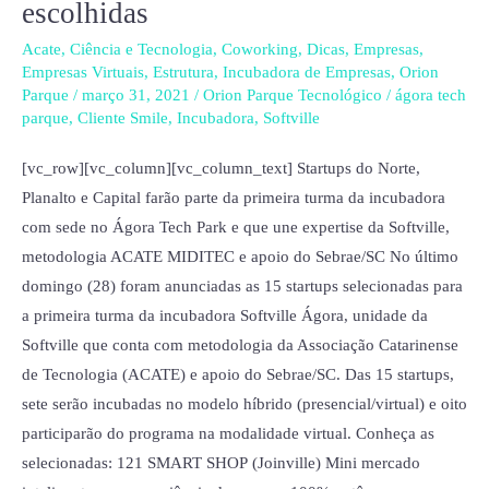
15
escolhidas
startups
Acate
,
Ciência e Tecnologia
,
Coworking
,
Dicas
,
Empresas
,
selecionadas
Empresas Virtuais
,
Estrutura
,
Incubadora de Empresas
,
Orion
para
Parque
/
março 31, 2021
/
Orion Parque Tecnológico
/
ágora tech
parque
,
Cliente Smile
,
Incubadora
,
Softville
a
primeira
[vc_row][vc_column][vc_column_text] Startups do Norte,
turma
Planalto e Capital farão parte da primeira turma da incubadora
em
com sede no Ágora Tech Park e que une expertise da Softville,
Joinville;
metodologia ACATE MIDITEC e apoio do Sebrae/SC No último
empresa
domingo (28) foram anunciadas as 15 startups selecionadas para
virtual
a primeira turma da incubadora Softville Ágora, unidade da
do
Softville que conta com metodologia da Associação Catarinense
Orion
de Tecnologia (ACATE) e apoio do Sebrae/SC. Das 15 startups,
é
sete serão incubadas no modelo híbrido (presencial/virtual) e oito
uma
participarão do programa na modalidade virtual. Conheça as
das
selecionadas: 121 SMART SHOP (Joinville) Mini mercado
escolhidas