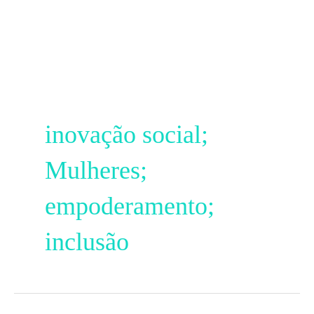
Ir
para
o
conteúdo
inovação social;
Mulheres;
empoderamento;
inclusão