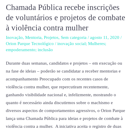
Chamada Pública recebe inscrições
Chamada
Pública
de voluntários e projetos de combate
recebe
à violência contra mulher
inscrições
de
Inovação
,
Mentoria
,
Projetos
,
Sem categoria
/
agosto 11, 2020
/
Orion Parque Tecnológico
/
inovação social; Mulheres;
voluntários
empoderamento; inclusão
e
projetos
Durante duas semanas, candidatos e projetos – em execução ou
de
na fase de ideias – poderão se candidatar a receber mentorias e
combate
acompanhamento Preocupado com os recentes casos de
à
violência contra mulher, que repercutiram recentemente,
violência
ganhando visibilidade nacional e, infelizmente, mostrando o
contra
quanto é necessário ainda discutirmos sobre o machismo e
mulher
diversos aspectos de comportamentos agressivos, o Orion Parque
lança uma Chamada Pública para ideias e projetos de combate à
violência contra a mulher. A iniciativa aceita o registro de duas