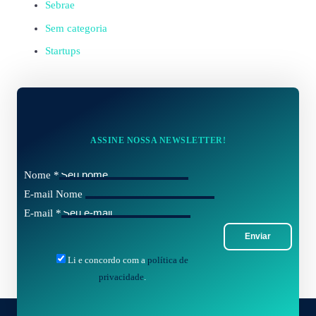
Sebrae
Sem categoria
Startups
ASSINE NOSSA NEWSLETTER!
Nome
*
E-mail Nome
E-mail
*
Enviar
Li e concordo com a
política de
privacidade
.