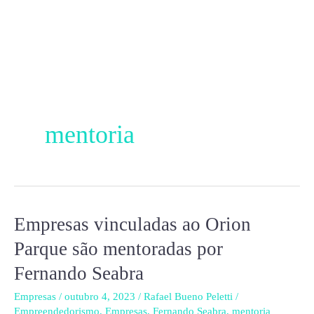
Ir
para
o
conteúdo
mentoria
Empresas vinculadas ao Orion
Empresas
vinculadas
Parque são mentoradas por
ao
Fernando Seabra
Orion
Parque
Empresas
/
outubro 4, 2023
/
Rafael Bueno Peletti
/
Empreendedorismo
,
Empresas
,
Fernando Seabra
,
mentoria