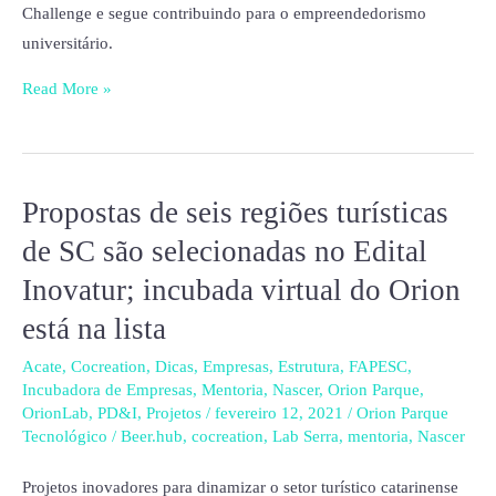
Challenge e segue contribuindo para o empreendedorismo
universitário.
Read More »
Propostas de seis regiões turísticas
Propostas
de
de SC são selecionadas no Edital
seis
Inovatur; incubada virtual do Orion
regiões
está na lista
turísticas
de
Acate
,
Cocreation
,
Dicas
,
Empresas
,
Estrutura
,
FAPESC
,
SC
Incubadora de Empresas
,
Mentoria
,
Nascer
,
Orion Parque
,
OrionLab
,
PD&I
,
Projetos
/
fevereiro 12, 2021
/
Orion Parque
são
Tecnológico
/
Beer.hub
,
cocreation
,
Lab Serra
,
mentoria
,
Nascer
selecionadas
no
Projetos inovadores para dinamizar o setor turístico catarinense