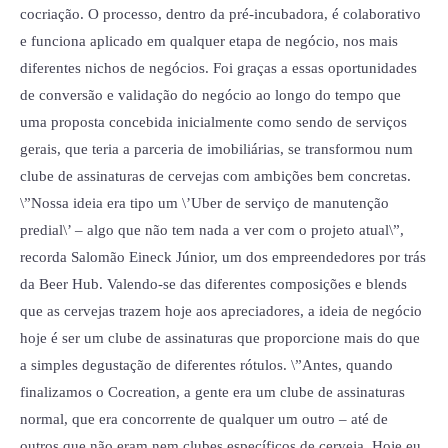
cocriação. O processo, dentro da pré-incubadora, é colaborativo
e funciona aplicado em qualquer etapa de negócio, nos mais
diferentes nichos de negócios. Foi graças a essas oportunidades
de conversão e validação do negócio ao longo do tempo que
uma proposta concebida inicialmente como sendo de serviços
gerais, que teria a parceria de imobiliárias, se transformou num
clube de assinaturas de cervejas com ambições bem concretas.
\”Nossa ideia era tipo um \’Uber de serviço de manutenção
predial\’ – algo que não tem nada a ver com o projeto atual\”,
recorda Salomão Eineck Júnior, um dos empreendedores por trás
da Beer Hub. Valendo-se das diferentes composições e blends
que as cervejas trazem hoje aos apreciadores, a ideia de negócio
hoje é ser um clube de assinaturas que proporcione mais do que
a simples degustação de diferentes rótulos. \”Antes, quando
finalizamos o Cocreation, a gente era um clube de assinaturas
normal, que era concorrente de qualquer um outro – até de
outros que não eram nem clubes específicos de cerveja. Hoje eu