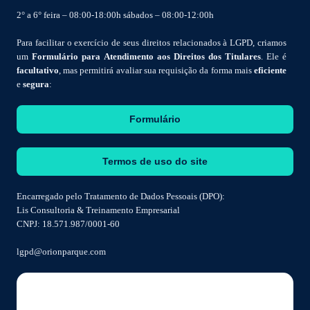
2° a 6° feira – 08:00-18:00h sábados – 08:00-12:00h
Para facilitar o exercício de seus direitos relacionados à LGPD, criamos
um
Formulário para Atendimento aos Direitos dos Titulares
. Ele é
facultativo
, mas permitirá avaliar sua requisição da forma mais
eficiente
e
segura
:
Formulário
Termos de uso do site
Encarregado pelo Tratamento de Dados Pessoais (DPO):
Lis Consultoria & Treinamento Empresarial
CNPJ: 18.571.987/0001-60
lgpd@orionparque.com