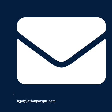
lgpd@orionparque.com