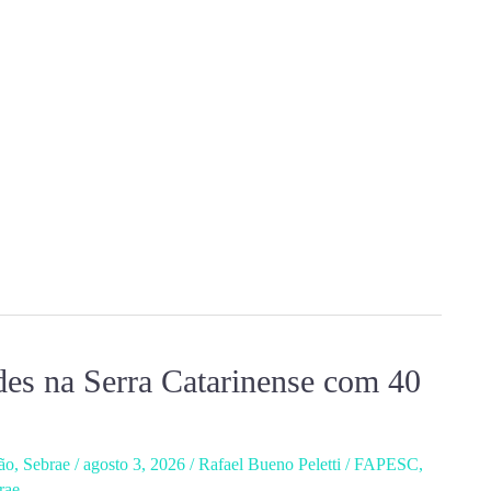
des na Serra Catarinense com 40
ão
,
Sebrae
/
agosto 3, 2026
/
Rafael Bueno Peletti
/
FAPESC
,
rae