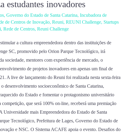
za estudantes inovadores
os
,
Governo do Estado de Santa Catarina
,
Incubadora de
de de Centros de Inovação
,
Reuni
,
REUNI Challenge
,
Startups
i
,
Rede de Centros
,
Reuni Challenge
imular a cultura empreendedora dentro das instituições de
lenge SC, promovido pelo Orion Parque Tecnológico, irá
 da sociedade, mentores com experiência de mercado, o
senvolvimento de projetos inovadores em apenas um final de
1. A live de lançamento do Reuni foi realizada nesta sexta-feira
a o desenvolvimento socioeconômico de Santa Catarina,
aquecido do Estado e fomentar o protagonismo universitário
 da competição, que será 100% on-line, receberá uma premiação
 \”A Universidade mais Empreendedora do Estado de Santa
arque Tecnológico, Prefeitura de Lages, Governo do Estado de
 Inovação e NSC. O Sistema ACAFE apoia o evento. Desafios do