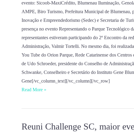
evento: Sicoob-MaxiCrédito, Blumenau Iluminação, Genol
AMPE, Biro Turismo, Prefeitura Municipal de Blumenau, 
Inovação e Empreendedorismo (Sedec) e Secretaria de Tur
presença no evento Representando o Parque Tecnológico da
representantes estiveram participando do 2º Encontro da red
Administração, Valmir Tortelli. No mesmo dia, foi realizad
You Tube do Orion Parque, Rede Catarinense dos Centros d
de Udo Schroeder, presidente do Conselho de Administração
Schwanke, Conselheiro e Secretário do Instituto Gene Blum
Gene[/vc_column_text][/vc_column][/vc_row]
Read More »
Reuni Challenge SC, maior ev
Reuni
Challenge