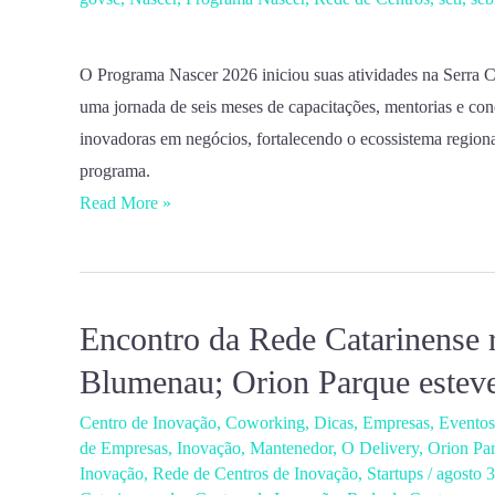
na
Serra
Catarinense
O Programa Nascer 2026 iniciou suas atividades na Serra Ca
com
uma jornada de seis meses de capacitações, mentorias e con
40
inovadoras em negócios, fortalecendo o ecossistema regional
projetos
programa.
selecionados
Read More »
Encontro da Rede Catarinense 
Encontro
da
Blumenau; Orion Parque estev
Rede
Centro de Inovação
,
Coworking
,
Dicas
,
Empresas
,
Eventos
Catarinense
de Empresas
,
Inovação
,
Mantenedor
,
O Delivery
,
Orion Pa
reúne
Inovação
,
Rede de Centros de Inovação
,
Startups
/
agosto 
14