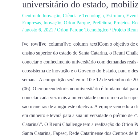
universitário do estado, mobili
SC,
Centro de Inovação
,
Ciência e Tecnologia
,
Estrutura
,
Event
maior
Empresas
,
Inovação
,
Orion Parque
,
Prefeitura
,
Projetos
,
Re
evento
/
agosto 6, 2021
/
Orion Parque Tecnológico
/
Projeto Reun
de
[vc_row][vc_column][vc_column_text]Com o objetivo de est
empreendedorismo
ensino superior do estado de Santa Catarina, o Reuni Chal
universitário
conectar o conhecimento universitário com demandas reais
do
ecossistema de inovação e o Governo do Estado, para o de
estado,
semana. A competição será entre 10 e 12 de setembro de 202
mobiliza
(06). O empreendedorismo universitário é fundamental par
estudantes
conectar cada vez mais a universidade com o mercado super
inovadores
são maneiras de atingir este objetivo. A equipe vencedora
em dinheiro e levará para a sua universidade o prêmio de
Catarina\”. O Reuni Challenge tem a realização do Orion P
Santa Catarina, Fapesc, Rede Catarinense dos Centros de