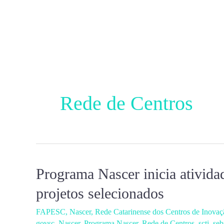
Ir
para
o
conteúdo
Rede de Centros
Programa Nascer inicia ativida
Programa
Nascer
projetos selecionados
inicia
FAPESC
,
Nascer
,
Rede Catarinense dos Centros de Inovaç
atividades
govsc
,
Nascer
,
Programa Nascer
,
Rede de Centros
,
scti
,
seb