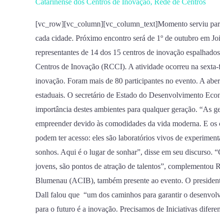
Catarinense dos Centros de Inovação
,
Rede de Centros
Centros
[vc_row][vc_column][vc_column_text]Momento serviu para 
de
cada cidade. Próximo encontro será de 1º de outubro em J
Inovação
representantes de 14 dos 15 centros de inovação espalhado
em
Centros de Inovação (RCCI). A atividade ocorreu na sexta-fe
Blumenau;
inovação. Foram mais de 80 participantes no evento. A aber
Orion
estaduais. O secretário de Estado do Desenvolvimento Eco
Parque
importância destes ambientes para qualquer geração. “As ge
esteve
empreender devido às comodidades da vida moderna. E os c
no
podem ter acesso: eles são laboratórios vivos de experimenta
evento
sonhos. Aqui é o lugar de sonhar”, disse em seu discurso. 
jovens, são pontos de atração de talentos”, complementou 
Blumenau (ACIB), também presente ao evento. O president
Dall falou que “um dos caminhos para garantir o desenvolv
para o futuro é a inovação. Precisamos de Iniciativas diferen