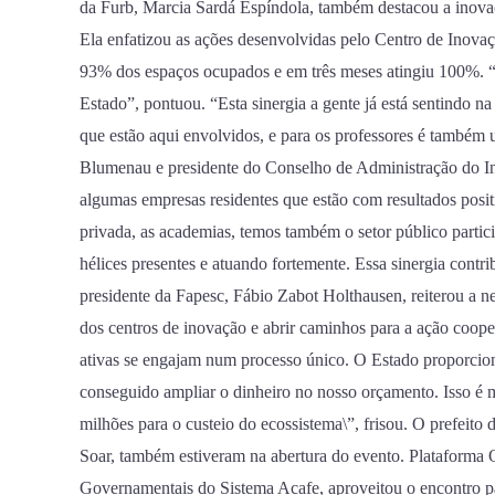
da Furb, Marcia Sardá Espíndola, também destacou a inova
Ela enfatizou as ações desenvolvidas pelo Centro de Inov
93% dos espaços ocupados e em três meses atingiu 100%. 
Estado”, pontuou. “Esta sinergia a gente já está sentindo n
que estão aqui envolvidos, e para os professores é também
Blumenau e presidente do Conselho de Administração do Ins
algumas empresas residentes que estão com resultados positi
privada, as academias, temos também o setor público partici
hélices presentes e atuando fortemente. Essa sinergia contr
presidente da Fapesc, Fábio Zabot Holthausen, reiterou a n
dos centros de inovação e abrir caminhos para a ação cooper
ativas se engajam num processo único. O Estado proporcio
conseguido ampliar o dinheiro no nosso orçamento. Isso é m
milhões para o custeio do ecossistema\”, frisou. O prefeito
Soar, também estiveram na abertura do evento. Plataforma 
Governamentais do Sistema Acafe, aproveitou o encontro p