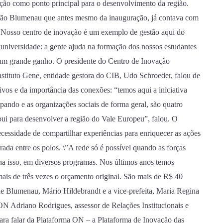
ção como ponto principal para o desenvolvimento da região.
ação Blumenau que antes mesmo da inauguração, já contava com
“Nosso centro de inovação é um exemplo de gestão aqui do
a universidade: a gente ajuda na formação dos nossos estudantes
 um grande ganho. O presidente do Centro de Inovação
tituto Gene, entidade gestora do CIB, Udo Schroeder, falou de
vos e da importância das conexões: “temos aqui a iniciativa
pando e as organizações sociais de forma geral, são quatro
ibui para desenvolver a região do Vale Europeu”, falou. O
ecessidade de compartilhar experiências para enriquecer as ações
ada entre os polos. \”A rede só é possível quando as forças
na isso, em diversos programas. Nos últimos anos temos
ais de três vezes o orçamento original. São mais de R$ 40
 de Blumenau, Mário Hildebrandt e a vice-prefeita, Maria Regina
ON Adriano Rodrigues, assessor de Relações Institucionais e
ara falar da Plataforma ON – a Plataforma de Inovação das