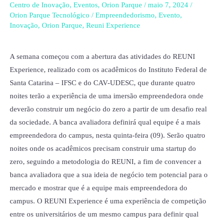
Lages
Centro de Inovação
,
Eventos
,
Orion Parque
/
maio 7, 2024
/
e
Orion Parque Tecnológico
/
Empreendedorismo
,
Evento
,
Inovação
,
Orion Parque
,
Reuni Experience
UDESC-
CAV
participam
A semana começou com a abertura das atividades do REUNI
do
Experience, realizado com os acadêmicos do Instituto Federal de
REUNI
Santa Catarina – IFSC e do CAV-UDESC, que durante quatro
Experience
noites terão a experiência de uma imersão empreendedora onde
onde
deverão construir um negócio do zero a partir de um desafio real
terão
da sociedade. A banca avaliadora definirá qual equipe é a mais
de
empreendedora do campus, nesta quinta-feira (09). Serão quatro
criar
noites onde os acadêmicos precisam construir uma startup do
uma
zero, seguindo a metodologia do REUNI, a fim de convencer a
startup
banca avaliadora que a sua ideia de negócio tem potencial para o
em
mercado e mostrar que é a equipe mais empreendedora do
quatro
campus. O REUNI Experience é uma experiência de competição
noites
entre os universitários de um mesmo campus para definir qual