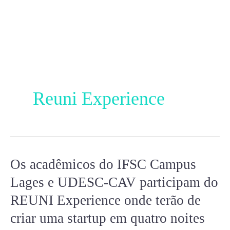
Ir
para
o
conteúdo
Reuni Experience
Os acadêmicos do IFSC Campus
Os
acadêmicos
Lages e UDESC-CAV participam do
do
REUNI Experience onde terão de
IFSC
criar uma startup em quatro noites
Campus