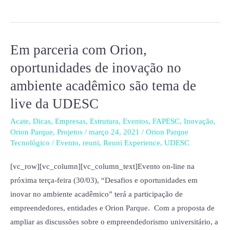
Em parceria com Orion,
Em
parceria
oportunidades de inovação no
com
ambiente acadêmico são tema de
Orion,
live da UDESC
oportunidades
de
Acate
,
Dicas
,
Empresas
,
Estrutura
,
Eventos
,
FAPESC
,
Inovação
,
inovação
Orion Parque
,
Projetos
/
março 24, 2021
/
Orion Parque
Tecnológico
/
Evento
,
reuni
,
Reuni Experience
,
UDESC
no
ambiente
[vc_row][vc_column][vc_column_text]Evento on-line na
acadêmico
próxima terça-feira (30/03), “Desafios e oportunidades em
são
inovar no ambiente acadêmico” terá a participação de
tema
empreendedores, entidades e Orion Parque. Com a proposta de
de
ampliar as discussões sobre o empreendedorismo universitário, a
live