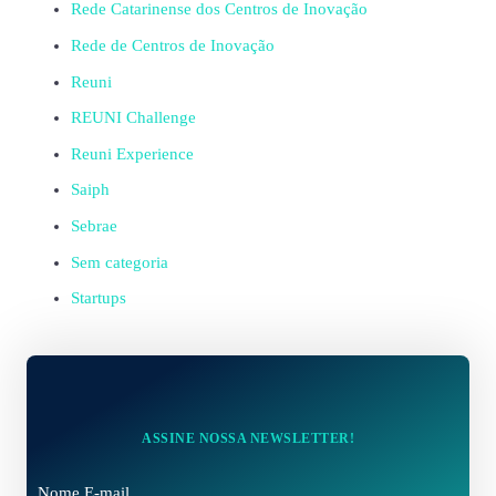
Rede Catarinense dos Centros de Inovação
Rede de Centros de Inovação
Reuni
REUNI Challenge
Reuni Experience
Saiph
Sebrae
Sem categoria
Startups
ASSINE NOSSA NEWSLETTER!
Nome E-mail