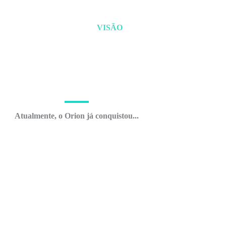
ção acelerador do
Inovação da Serra
VISÃO
Catarinense.
Atualmente, o Orion já conquistou...