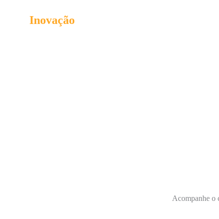
fornece recursos financeiros para a op
Inovação
do Orion Parque Tecnológico
empreendedorismo, a inovação e o des
econômico e estratégico da cidade e reg
Acompanhe o co