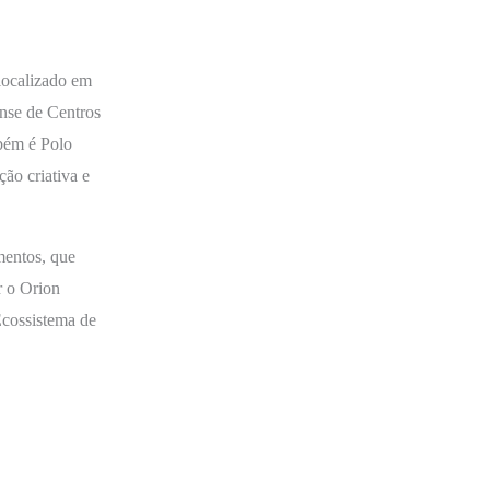
localizado em
nse de Centros
bém é Polo
ão criativa e
mentos, que
r o Orion
Ecossistema de