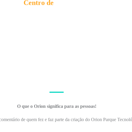
eração do
Centro de
, fomentando o
envolvimento
ião.
O que o Orion significa para as pessoas!
mentário de quem fez e faz parte da criação do Orion Parque Tecnoló