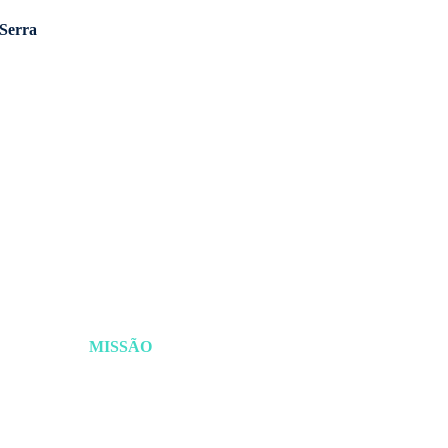
 Serra
Criar uma cultura inovadora
articulando ações para ativar
viabilizar negócios inovadore
MISSÃO
crescimento para transforma
Serrana.