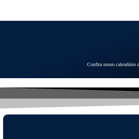
Ir
para
o
conteúdo
Confira nosso calendário 