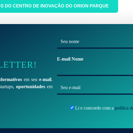
S DO CENTRO DE INOVAÇÃO DO ORION PARQUE
N
o
m
E-mail Nome
LETTER!
e
*
nformativos
em seu
e-mail
.
E
tartups,
oportunidades
em
-
m
Li e concordo com a
política 
a
i
l