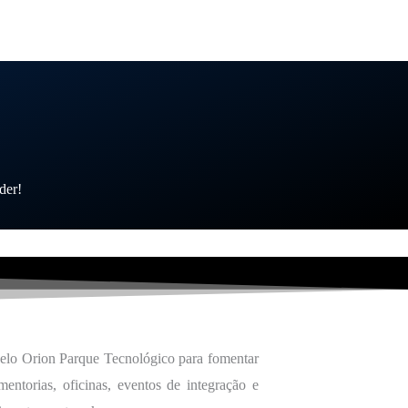
der!
pelo Orion Parque Tecnológico para fomentar
entorias, oficinas, eventos de integração e