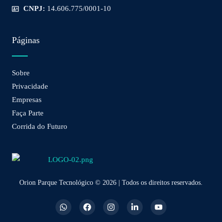
CNPJ:
14.606.775/0001-10
Páginas
Sobre
Privacidade
Empresas
Faça Parte
Corrida do Futuro
Orion Parque Tecnológico © 2026 | Todos os direitos reservados.
W
F
I
L
Y
h
a
n
i
o
a
c
s
n
u