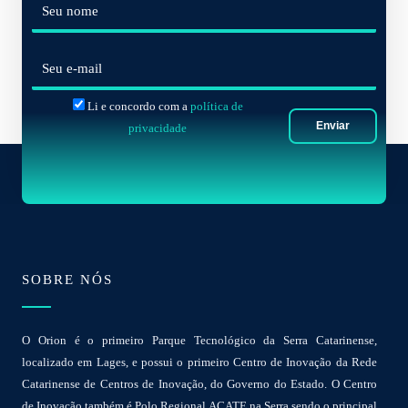
N
o
m
E
e
-
*
Li e concordo com a
política de
m
Enviar
privacidade
a
i
l
*
SOBRE NÓS
O Orion é o primeiro Parque Tecnológico da Serra Catarinense,
localizado em Lages, e possui o primeiro Centro de Inovação da Rede
Catarinense de Centros de Inovação, do Governo do Estado. O Centro
de Inovação também é Polo Regional ACATE na Serra sendo o principal