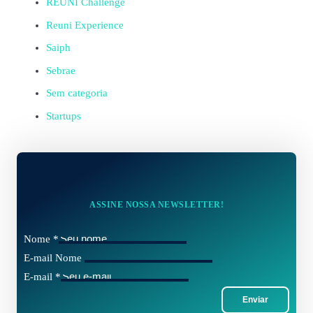
REUNI Challenge
Reuni Experience
Saiph
Sebrae
Sem categoria
Startups
ASSINE NOSSA NEWSLETTER!
Nome
*
E-mail Nome
E-mail
*
Enviar