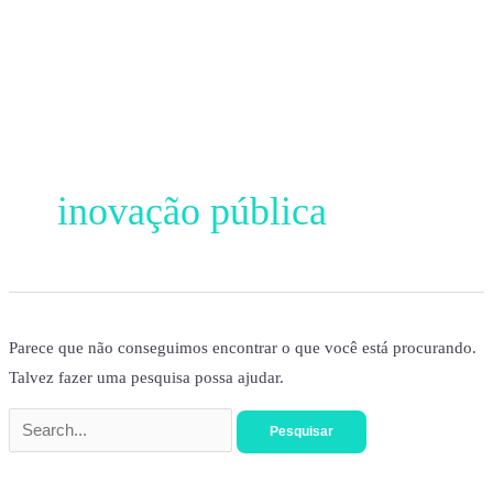
Ir
para
o
conteúdo
Pesquisar
por:
inovação pública
Parece que não conseguimos encontrar o que você está procurando.
Talvez fazer uma pesquisa possa ajudar.