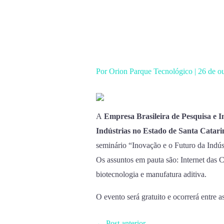
Ir
para
o
conteúdo
Por
Orion Parque Tecnológico
|
26 de o
A
Empresa Brasileira de Pesquisa e I
Indústrias no Estado de Santa Catari
seminário “Inovação e o Futuro da Indúst
Os assuntos em pauta são: Internet das C
biotecnologia e manufatura aditiva.
O evento será gratuito e ocorrerá entre as
←
Post anterior