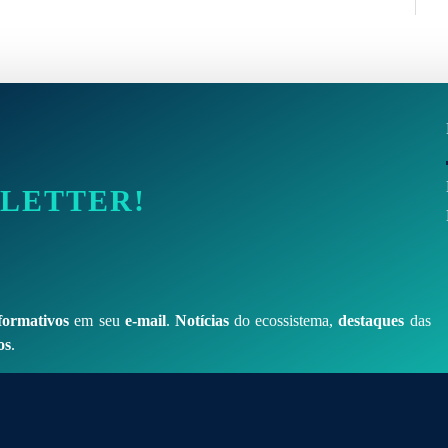
SLETTER!
formativos
em seu
e-mail
.
Notícias
do ecossistema,
destaques
das
os
.