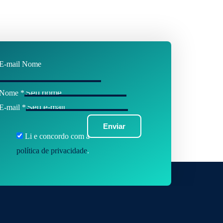
E-mail Nome
Nome
*
E-mail
*
Enviar
Li e concordo com a
política de privacidade
.