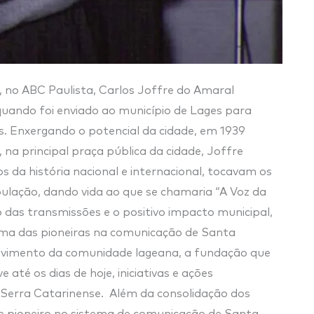
, no ABC Paulista, Carlos Joffre do Amaral
uando foi enviado ao município de Lages para
. Enxergando o potencial da cidade, em 1939
 na principal praça pública da cidade, Joffre
 da história nacional e internacional, tocavam os
ulação, dando vida ao que se chamaria “A Voz da
 das transmissões e o positivo impacto municipal,
uma das pioneiras na comunicação de Santa
olvimento da comunidade lageana, a fundação que
té os dias de hoje, iniciativas e ações
a Serra Catarinense. Além da consolidação dos
o e pioneiro no sistema de comunicação de Santa