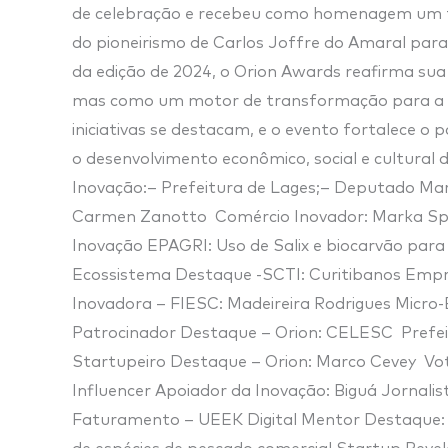
de celebração e recebeu como homenagem um tr
do pioneirismo de Carlos Joffre do Amaral para
da edição de 2024, o Orion Awards reafirma s
mas como um motor de transformação para a ci
iniciativas se destacam, e o evento fortalece 
o desenvolvimento econômico, social e cultural 
Inovação:– Prefeitura de Lages;– Deputado M
Carmen Zanotto Comércio Inovador: Marka S
Inovação EPAGRI: Uso de Salix e biocarvão para
Ecossistema Destaque -SCTI: Curitibanos Empre
Inovadora – FIESC: Madeireira Rodrigues Mic
Patrocinador Destaque – Orion: CELESC Prefei
Startupeiro Destaque – Orion: Marco Cevey Vo
Influencer Apoiador da Inovação: Biguá Jornal
Faturamento – UEEK Digital Mentor Destaque: C