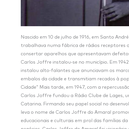
Nascido em 10 de julho de 1916, em Santo André
trabalhava numa fábrica de rádios receptores q
consertar aparelhos que apresentavam defeitos
Carlos Joffre instalou-se no município. Em 1942,
instalou alto-falantes que anunciavam os marcos
embalos da cidade e transmitiam recados à pop
Cidade” Mais tarde, em 1947, com a repercussão
Carlos Joffre fundou a Rádio Clube de Lages, 
Catarina. Firmando seu papel social no desenv
leva o nome de Carlos Joffre do Amaral promove a
educacionais e culturais em prol das famílias d
negócios, Carlos Joffre do Amaral foi visionári