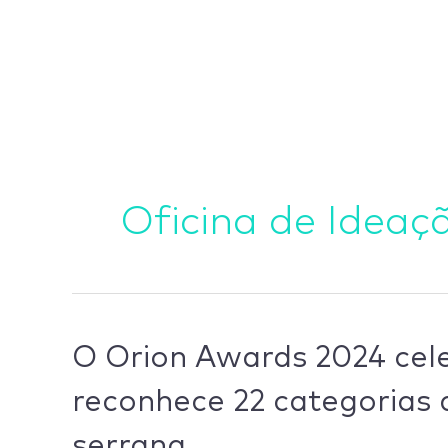
Ir
para
o
conteúdo
Oficina de Ideaç
O
O Orion Awards 2024 cele
Orion
reconhece 22 categorias 
Awards
2024
serrana