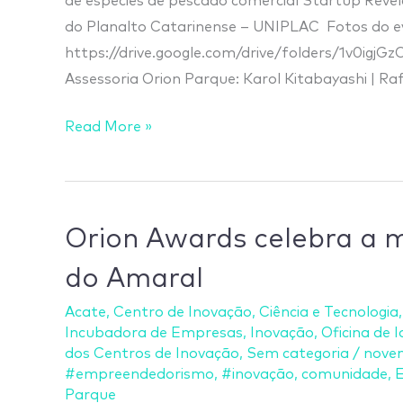
de espécies de pescado comercial Startup Revel
do Planalto Catarinense – UNIPLAC Fotos do e
https://drive.google.com/drive/folders/1v0ig
Assessoria Orion Parque: Karol Kitabayashi | Raf
Read More »
Orion
Orion Awards celebra a 
Awards
do Amaral
celebra
a
Acate
,
Centro de Inovação
,
Ciência e Tecnologia
Incubadora de Empresas
,
Inovação
,
Oficina de 
memória
dos Centros de Inovação
,
Sem categoria
/
nove
de
#empreendedorismo
,
#inovação
,
comunidade
,
Carlos
Parque