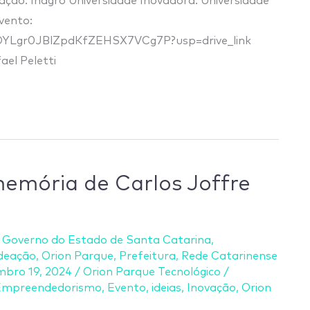
ação: Ihagro Universidade Inovadora: Universidade
vento:
jGzOYLgr0JBlZpdKfZEHSX7VCg7P?usp=drive_link
ael Peletti
memória de Carlos Joffre
,
Governo do Estado de Santa Catarina
,
Ideação
,
Orion Parque
,
Prefeitura
,
Rede Catarinense
mbro 19, 2024
/
Orion Parque Tecnológico
/
Empreendedorismo
,
Evento
,
ideias
,
Inovação
,
Orion