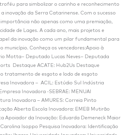
oféu para simbolizar o carinho e reconhecimento
 a inovação da Serra Catarinense. Com o sucesso
ua importância não apenas como uma premiação,
dade de Lages. A cada ano, mais projetos e
o papel da inovação como um pilar fundamental para
do município. Conheça os vencedores:Apoio à
ario Motta– Deputado Lucas Neves– Deputada
ports Destaque ACATE: Hub2Us Destaque
 o tratamento de esgoto e lodo de esgoto
sa Inovadora – ACIL: Estúdio Sul Indústria
ro-Empresa Inovadora -SEBRAE: MENUAI
tura Inovadora – AMURES: Correia Pinto
tação Aberta Escola Inovadora: EMEB Mutirão
ista Apoiador da Inovação: Eduarda Demeneck Maior
arolina Isoppo Pesquisa Inovadora: Identificação