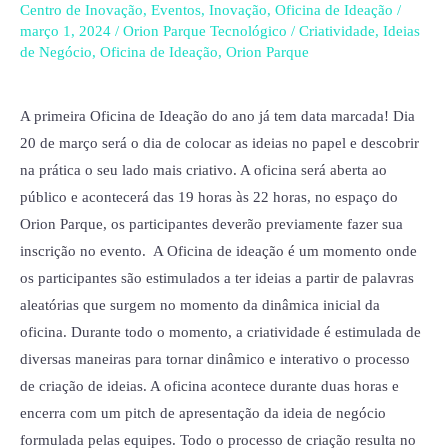
Parque
Centro de Inovação
,
Eventos
,
Inovação
,
Oficina de Ideação
/
está
março 1, 2024
/
Orion Parque Tecnológico
/
Criatividade
,
Ideias
de Negócio
,
Oficina de Ideação
,
Orion Parque
com
inscrições
abertas
A primeira Oficina de Ideação do ano já tem data marcada! Dia
para
20 de março será o dia de colocar as ideias no papel e descobrir
desenvolvimento
na prática o seu lado mais criativo. A oficina será aberta ao
da
público e acontecerá das 19 horas às 22 horas, no espaço do
criatividade
Orion Parque, os participantes deverão previamente fazer sua
para
inscrição no evento. A Oficina de ideação é um momento onde
ideias
os participantes são estimulados a ter ideias a partir de palavras
de
aleatórias que surgem no momento da dinâmica inicial da
negócio
oficina. Durante todo o momento, a criatividade é estimulada de
diversas maneiras para tornar dinâmico e interativo o processo
de criação de ideias. A oficina acontece durante duas horas e
encerra com um pitch de apresentação da ideia de negócio
formulada pelas equipes. Todo o processo de criação resulta no