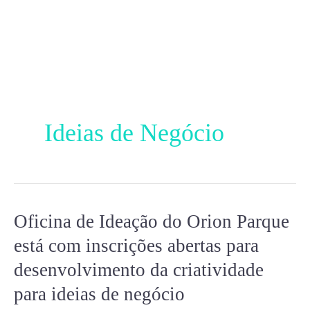
Ir
para
o
conteúdo
Ideias de Negócio
Oficina de Ideação do Orion Parque
Oficina
de
está com inscrições abertas para
Ideação
desenvolvimento da criatividade
do
para ideias de negócio
Orion