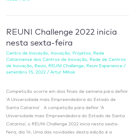
REUNI Challenge 2022 inicia
REUNI
Challenge
nesta sexta-feira
2022
Centro de Inovação
,
Inovação
,
Projetos
,
Rede
inicia
Catarinense dos Centros de Inovação
,
Rede de Centros
nesta
de Inovação
,
Reuni
,
REUNI Challenge
,
Reuni Experience
/
sexta-
setembro 15, 2022
/
Artur Mihok
feira
Competição ocorre em dois finais de semana para definir
‘A Universidade mais Empreendedora do Estado de
Santa Catarina’ A competição para definir ‘A
Universidade mais Empreendedora do Estado de Santa
Catarina’, o REUNI Challenge 2022 inicia nesta sexta-
feira, dia 16. Uma das novidades desta edição é a