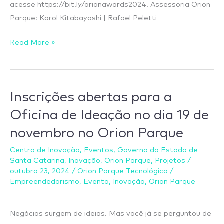
acesse https://bit.ly/orionawards2024. Assessoria Orion
Parque: Karol Kitabayashi | Rafael Peletti
Read More »
Inscrições abertas para a
Inscrições
abertas
Oficina de Ideação no dia 19 de
para
novembro no Orion Parque
a
Oficina
Centro de Inovação
,
Eventos
,
Governo do Estado de
Santa Catarina
,
Inovação
,
Orion Parque
,
Projetos
/
de
outubro 23, 2024
/
Orion Parque Tecnológico
/
Ideação
Empreendedorismo
,
Evento
,
Inovação
,
Orion Parque
no
dia
Negócios surgem de ideias. Mas você já se perguntou de
19