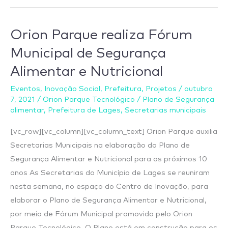
Orion Parque realiza Fórum
Orion
Parque
Municipal de Segurança
realiza
Alimentar e Nutricional
Fórum
Municipal
Eventos
,
Inovação Social
,
Prefeitura
,
Projetos
/
outubro
7, 2021
/
Orion Parque Tecnológico
/
Plano de Segurança
de
alimentar
,
Prefeitura de Lages
,
Secretarias municipais
Segurança
Alimentar
[vc_row][vc_column][vc_column_text] Orion Parque auxilia
e
Secretarias Municipais na elaboração do Plano de
Nutricional
Segurança Alimentar e Nutricional para os próximos 10
anos As Secretarias do Município de Lages se reuniram
nesta semana, no espaço do Centro de Inovação, para
elaborar o Plano de Segurança Alimentar e Nutricional,
por meio de Fórum Municipal promovido pelo Orion
Parque Tecnológico. O Plano está em construção para os