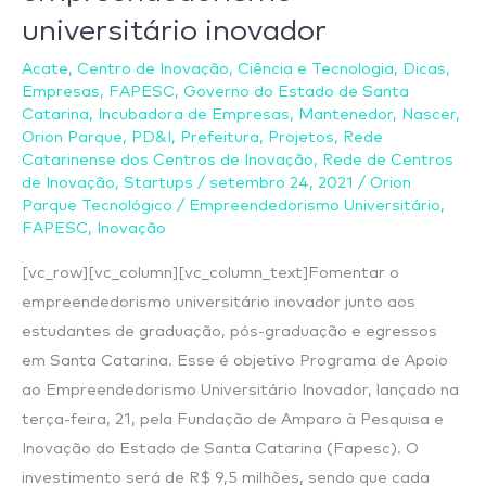
universitário inovador
9,5
milhões
Acate
,
Centro de Inovação
,
Ciência e Tecnologia
,
Dicas
,
para
Empresas
,
FAPESC
,
Governo do Estado de Santa
fomentar
Catarina
,
Incubadora de Empresas
,
Mantenedor
,
Nascer
,
Orion Parque
,
PD&I
,
Prefeitura
,
Projetos
,
Rede
empreendedorismo
Catarinense dos Centros de Inovação
,
Rede de Centros
universitário
de Inovação
,
Startups
/
setembro 24, 2021
/
Orion
inovador
Parque Tecnológico
/
Empreendedorismo Universitário
,
FAPESC
,
Inovação
[vc_row][vc_column][vc_column_text]Fomentar o
empreendedorismo universitário inovador junto aos
estudantes de graduação, pós-graduação e egressos
em Santa Catarina. Esse é objetivo Programa de Apoio
ao Empreendedorismo Universitário Inovador, lançado na
terça-feira, 21, pela Fundação de Amparo à Pesquisa e
Inovação do Estado de Santa Catarina (Fapesc). O
investimento será de R$ 9,5 milhões, sendo que cada