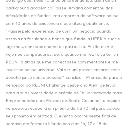
ao longo dos meus 10 anos empreendendo, além de um
background acadêmico”, disse. Aryana comentou das
dificuldades de fundar uma empresa de software house
com 10 anos de existência e que atua globalmente.
“Passei pela experiência de abrir um negócio quando
estava na faculdade e brinco que fundei a UEEK a suor e
lágrimas, sem sobrenome ou patrocínio. Então eu me
vejo nos competidores, sei o quanto me fez falta ter um
REUNI lá atrás que me conectasse com mentores e me
inserisse nesse universo. Vai ser um prazer encarar esse
desafio junto com o pessoal”, concluiu. Premiação para o
vencedor do REUNI Challenge deste ano Além de levar
para a sua universidade o prêmio de “A Universidade mais
Empreendedora do Estado de Santa Catarina“, a equipe
vencedora receberá um prêmio de R$ 10 mil para colocar
seu projeto em prática. O evento ocorre neste final de
semana em formato híbrido nos dias 16, 17 e 18 de