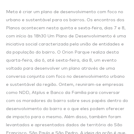
Desenvolvimento
Meta é criar um plano de desenvolvimento com foco no
Econômico
urbano e sustentável para os bairros. Os encontros dos
para
Planos acontecem nesta quinta e sexta-feira, dias 7 e 8,
os
com início às 18h30 Um Plano de Desenvolvimento é uma
bairros
iniciativa social caracterizada pela união de entidades e
São
da população do bairro. O Orion Parque realiza desta
Pedro,
quarta-feira, dia 6, até sexta-feira, dia 8, um evento
São
voltado para desenvolver um plano através de uma
Francisco
conversa conjunta com foco no desenvolvimento urbano
e
e sustentável da região. Ontem, reuniram-se empresas
São
como NDD, Atplus e Banco da Família para conversar
Paulo
com os moradores do bairro sobre seus papéis dentro do
desenvolvimento do bairro e o que eles podem oferecer
de impacto para o mesmo. Além disso, também foram
levantados e apresentados dados de território do São
Francisco, São Paulo e São Pedro. A ideia da ação é que,