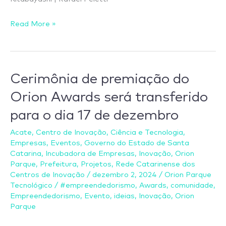
Read More »
Cerimônia de premiação do
Cerimônia
de
Orion Awards será transferido
premiação
para o dia 17 de dezembro
do
Orion
Acate
,
Centro de Inovação
,
Ciência e Tecnologia
,
Empresas
,
Eventos
,
Governo do Estado de Santa
Awards
Catarina
,
Incubadora de Empresas
,
Inovação
,
Orion
será
Parque
,
Prefeitura
,
Projetos
,
Rede Catarinense dos
transferido
Centros de Inovação
/
dezembro 2, 2024
/
Orion Parque
para
Tecnológico
/
#empreendedorismo
,
Awards
,
comunidade
,
Empreendedorismo
,
Evento
,
ideias
,
Inovação
,
Orion
o
Parque
dia