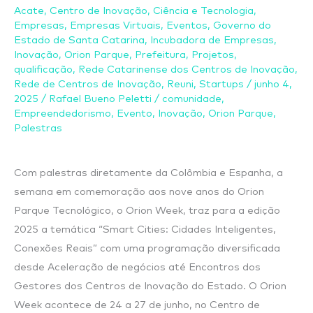
para
Acate
,
Centro de Inovação
,
Ciência e Tecnologia
,
conversa
Empresas
,
Empresas Virtuais
,
Eventos
,
Governo do
sobre
Estado de Santa Catarina
,
Incubadora de Empresas
,
Inovação
,
Orion Parque
,
Prefeitura
,
Projetos
,
desenvolvimento
qualificação
,
Rede Catarinense dos Centros de Inovação
,
territorial
Rede de Centros de Inovação
,
Reuni
,
Startups
/
junho 4,
2025
/
Rafael Bueno Peletti
/
comunidade
,
Empreendedorismo
,
Evento
,
Inovação
,
Orion Parque
,
Palestras
Com palestras diretamente da Colômbia e Espanha, a
semana em comemoração aos nove anos do Orion
Parque Tecnológico, o Orion Week, traz para a edição
2025 a temática “Smart Cities: Cidades Inteligentes,
Conexões Reais” com uma programação diversificada
desde Aceleração de negócios até Encontros dos
Gestores dos Centros de Inovação do Estado. O Orion
Week acontece de 24 a 27 de junho, no Centro de