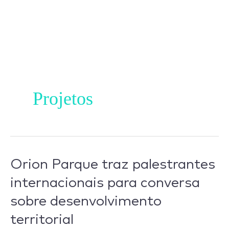
Ir
para
o
conteúdo
Projetos
Orion Parque traz palestrantes
Orion
Parque
internacionais para conversa
traz
sobre desenvolvimento
palestrantes
territorial
internacionais