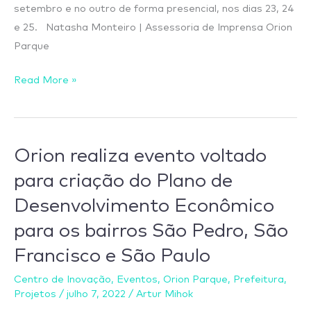
setembro e no outro de forma presencial, nos dias 23, 24
e 25. Natasha Monteiro | Assessoria de Imprensa Orion
Parque
Read More »
Orion realiza evento voltado
Orion
realiza
para criação do Plano de
evento
Desenvolvimento Econômico
voltado
para os bairros São Pedro, São
para
criação
Francisco e São Paulo
do
Centro de Inovação
,
Eventos
,
Orion Parque
,
Prefeitura
,
Plano
Projetos
/
julho 7, 2022
/
Artur Mihok
de