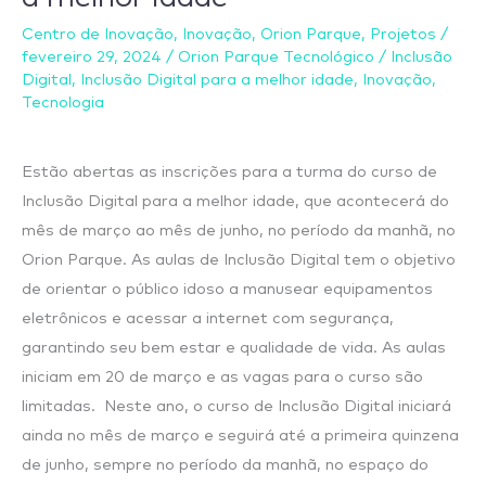
abre
Centro de Inovação
,
Inovação
,
Orion Parque
,
Projetos
/
inscrições
fevereiro 29, 2024
/
Orion Parque Tecnológico
/
Inclusão
para
Digital
,
Inclusão Digital para a melhor idade
,
Inovação
,
Tecnologia
turma
de
Inclusão
Estão abertas as inscrições para a turma do curso de
Digital
Inclusão Digital para a melhor idade, que acontecerá do
para
mês de março ao mês de junho, no período da manhã, no
a
Orion Parque. As aulas de Inclusão Digital tem o objetivo
melhor
de orientar o público idoso a manusear equipamentos
idade
eletrônicos e acessar a internet com segurança,
garantindo seu bem estar e qualidade de vida. As aulas
iniciam em 20 de março e as vagas para o curso são
limitadas. Neste ano, o curso de Inclusão Digital iniciará
ainda no mês de março e seguirá até a primeira quinzena
de junho, sempre no período da manhã, no espaço do