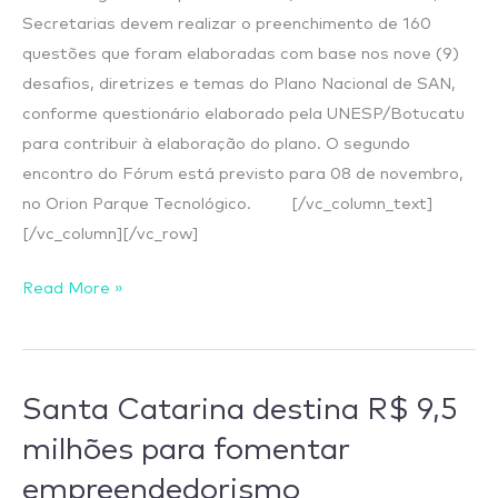
Secretarias devem realizar o preenchimento de 160
questões que foram elaboradas com base nos nove (9)
desafios, diretrizes e temas do Plano Nacional de SAN,
conforme questionário elaborado pela UNESP/Botucatu
para contribuir à elaboração do plano. O segundo
encontro do Fórum está previsto para 08 de novembro,
no Orion Parque Tecnológico. [/vc_column_text]
[/vc_column][/vc_row]
Read More »
Santa Catarina destina R$ 9,5
Santa
Catarina
milhões para fomentar
destina
empreendedorismo
R$