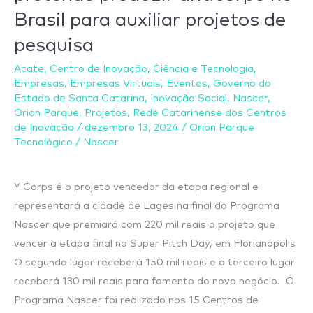
Brasil para auxiliar projetos de
regional
do
pesquisa
Programa
Acate
,
Centro de Inovação
,
Ciência e Tecnologia
,
Nascer
Empresas
,
Empresas Virtuais
,
Eventos
,
Governo do
pretende
Estado de Santa Catarina
,
Inovação Social
,
Nascer
,
produzir
Orion Parque
,
Projetos
,
Rede Catarinense dos Centros
de Inovação
/
dezembro 13, 2024
/
Orion Parque
anticorpo
Tecnológico
/
Nascer
no
Brasil
para
Y Corps é o projeto vencedor da etapa regional e
auxiliar
representará a cidade de Lages na final do Programa
projetos
Nascer que premiará com 220 mil reais o projeto que
de
vencer a etapa final no Super Pitch Day, em Florianópolis
pesquisa
O segundo lugar receberá 150 mil reais e o terceiro lugar
receberá 130 mil reais para fomento do novo negócio. O
Programa Nascer foi realizado nos 15 Centros de