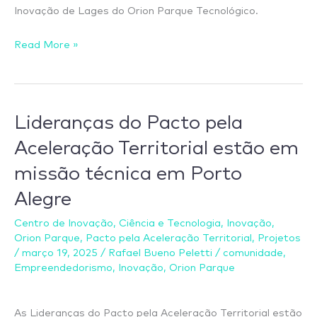
Inovação de Lages do Orion Parque Tecnológico.
Read More »
Lideranças do Pacto pela
Lideranças
do
Aceleração Territorial estão em
Pacto
missão técnica em Porto
pela
Alegre
Aceleração
Territorial
Centro de Inovação
,
Ciência e Tecnologia
,
Inovação
,
estão
Orion Parque
,
Pacto pela Aceleração Territorial
,
Projetos
em
/
março 19, 2025
/
Rafael Bueno Peletti
/
comunidade
,
Empreendedorismo
,
Inovação
,
Orion Parque
missão
técnica
em
As Lideranças do Pacto pela Aceleração Territorial estão