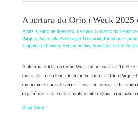
Orion
Parque
Abertura do Orion Week 2025 c
Abertura
Tecnológico
do
Acate
,
Centro de Inovação
,
Eventos
,
Governo do Estado de
Orion
Parque
,
Pacto pela Aceleração Territorial
,
Prefeitura
/
junho
Week
Empreendedorismo
,
Evento
,
ideias
,
Inovação
,
Orion Parqu
2025
celebra
A abertura oficial do Orion Week foi um sucesso. Tradicion
09
junho, data de celebração do aniversário do Orion Parque T
anos
município e atores dos ecossistemas de inovação do estado 
de
experiências sobre o desenvolvimento regional com base n
Orion
Parque
Read More »