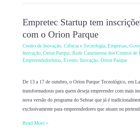
Empretec Startup tem inscriçõe
Empretec
Startup
com o Orion Parque
tem
Centro de Inovação
,
Ciência e Tecnologia
,
Empresas
,
Gover
inscrições
Inovação
,
Orion Parque
,
Rede Catarinense dos Centros de 
abertas
Empreendedorismo
,
Evento
,
Inovação
,
Orion Parque
para
turma
De 13 a 17 de outubro, o Orion Parque Tecnológico, em La
em
transformadoras para quem deseja empreender com mais in
parceria
nova versão do programa do Sebrae que já é tradicionalmen
com
exclusivamente para empreendedores que atuam ou pretende
o
Orion
Read More »
Parque