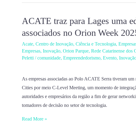
ACATE traz para Lages uma ed
ACATE
traz
associados no Orion Week 202
para
Acate
,
Centro de Inovação
,
Ciência e Tecnologia
,
Empresa
Lages
Empresas
,
Inovação
,
Orion Parque
,
Rede Catarinense dos 
uma
Peletti
/
comunidade
,
Empreendedorismo
,
Evento
,
Inovaçã
edição
do
As empresas associadas ao Polo ACATE Serra tiveram um
C-
Cities por meio C-Level Meeting, um momento de integraçã
Level
autoridades e empresários da região a fim de gerar network
Meeting
tomadores de decisão no setor de tecnologia.
para
associados
Read More »
no
Orion