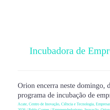
Ir
para
o
conteúdo
Incubadora de Empr
Orion encerra neste domingo, d
Orion
encerra
programa de incubação de emp
neste
Acate
,
Centro de Inovação
,
Ciência e Tecnologia
,
Empresa
domingo,
2026
/
Pablo Gomes
/
Empreendedorismo
,
Inovação
,
Orion