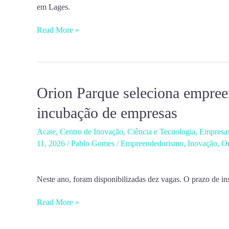
no
em Lages.
Centro
Read More »
de
Inovação
de
Lages
Orion Parque seleciona empre
Orion
Parque
incubação de empresas
seleciona
Acate
,
Centro de Inovação
,
Ciência e Tecnologia
,
Empresa
empreendimentos
11, 2026
/
Pablo Gomes
/
Empreendedorismo
,
Inovação
,
Or
para
programa
de
Neste ano, foram disponibilizadas dez vagas. O prazo de in
incubação
Read More »
de
empresas