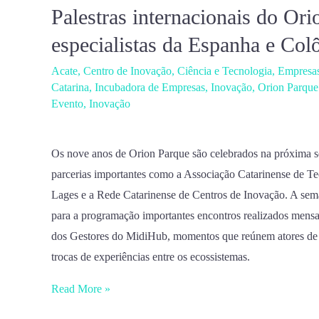
Palestras internacionais do Or
Palestras
internacionais
especialistas da Espanha e Co
do
Acate
,
Centro de Inovação
,
Ciência e Tecnologia
,
Empresa
Orion
Catarina
,
Incubadora de Empresas
,
Inovação
,
Orion Parque
Week 2025
Evento
,
Inovação
são
gratuitas
Os nove anos de Orion Parque são celebrados na próxima se
com
parcerias importantes como a Associação Catarinense de Te
especialistas
Lages e a Rede Catarinense de Centros de Inovação. A seman
da
para a programação importantes encontros realizados mens
Espanha
dos Gestores do MidiHub, momentos que reúnem atores de to
e
trocas de experiências entre os ecossistemas.
Colômbia
Read More »