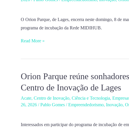
dia
8
de
O Orion Parque, de Lages, encerra neste domingo, 8 de mar
março,
programa de incubação da Rede MIDIHUB.
inscrições
Read More »
para
programa
de
incubação
Orion Parque reúne sonhadores
Orion
de
Parque
Centro de Inovação de Lages
empresas
reúne
Acate
,
Centro de Inovação
,
Ciência e Tecnologia
,
Empresa
sonhadores
26, 2026
/
Pablo Gomes
/
Empreendedorismo
,
Inovação
,
O
interessados
em
empreender
Interessados em participar do programa de incubação de