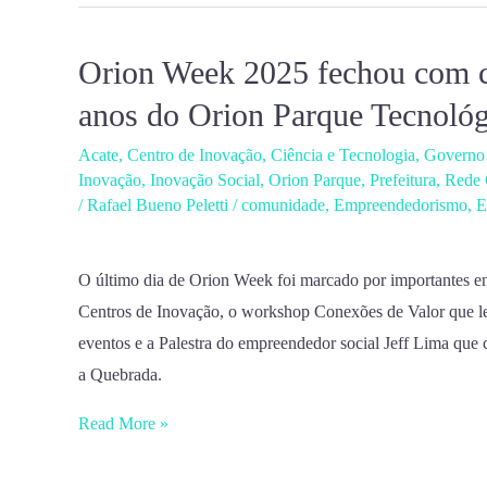
Week
2025
Orion Week 2025 fechou com ch
Orion
Week
anos do Orion Parque Tecnoló
2025
Acate
,
Centro de Inovação
,
Ciência e Tecnologia
,
Governo 
fechou
Inovação
,
Inovação Social
,
Orion Parque
,
Prefeitura
,
Rede 
com
/
Rafael Bueno Peletti
/
comunidade
,
Empreendedorismo
,
E
chave
de
O último dia de Orion Week foi marcado por importantes e
ouro
Centros de Inovação, o workshop Conexões de Valor que le
o
eventos e a Palestra do empreendedor social Jeff Lima qu
aniversário
a Quebrada.
de
09
Read More »
anos
do