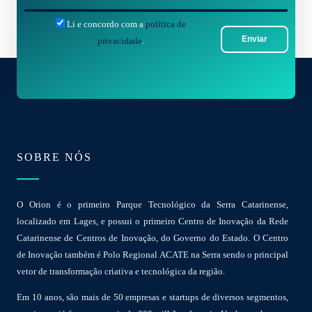
-
Li e concordo com a
política de
m
Enviar
privacidade
.
a
i
l
*
SOBRE NÓS
O Orion é o primeiro Parque Tecnológico da Serra Catarinense,
localizado em Lages, e possui o primeiro Centro de Inovação da Rede
Catarinense de Centros de Inovação, do Governo do Estado. O Centro
de Inovação também é Polo Regional ACATE na Serra sendo o principal
vetor de transformação criativa e tecnológica da região.
Em 10 anos, são mais de 50 empresas e startups de diversos segmentos,