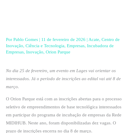
Ir
para
o
conteúdo
Por
Pablo Gomes
|
11 de fevereiro de 2026
|
Acate
,
Centro de
Inovação
,
Ciência e Tecnologia
,
Empresas
,
Incubadora de
Empresas
,
Inovação
,
Orion Parque
No dia 25 de fevereiro, um evento em Lages vai orientar os
interessados. Já o período de inscrições ao edital vai até 8 de
março.
O Orion Parque está com as inscrições abertas para o processo
seletivo de empreendimentos de base tecnológica interessados
em participar do programa de incubação de empresas da Rede
MIDIHUB. Neste ano, foram disponibilizadas dez vagas. O
prazo de inscrições encerra no dia 8 de março.