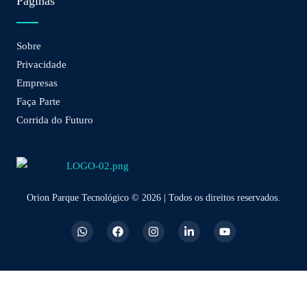
Páginas
Sobre
Privacidade
Empresas
Faça Parte
Corrida do Futuro
Orion Parque Tecnológico © 2026 | Todos os direitos reservados.
W
F
I
L
Y
h
a
n
i
o
a
c
s
n
u
t
e
t
k
t
s
b
a
e
u
a
o
g
d
b
p
o
r
i
e
p
k
a
n