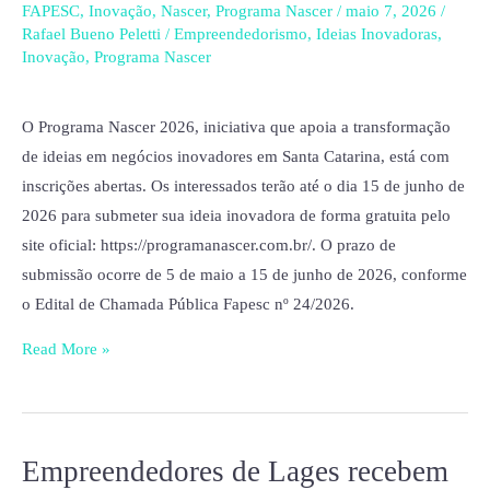
programa
FAPESC
,
Inovação
,
Nascer
,
Programa Nascer
/
maio 7, 2026
/
gratuito
Rafael Bueno Peletti
/
Empreendedorismo
,
Ideias Inovadoras
,
Inovação
,
Programa Nascer
de
pré-
incubação
O Programa Nascer 2026, iniciativa que apoia a transformação
que
de ideias em negócios inovadores em Santa Catarina, está com
transforma
inscrições abertas. Os interessados terão até o dia 15 de junho de
ideias
2026 para submeter sua ideia inovadora de forma gratuita pelo
em
site oficial: https://programanascer.com.br/. O prazo de
negócios
submissão ocorre de 5 de maio a 15 de junho de 2026, conforme
inovadores
o Edital de Chamada Pública Fapesc nº 24/2026.
Read More »
Empreendedores de Lages recebem
Empreendedores