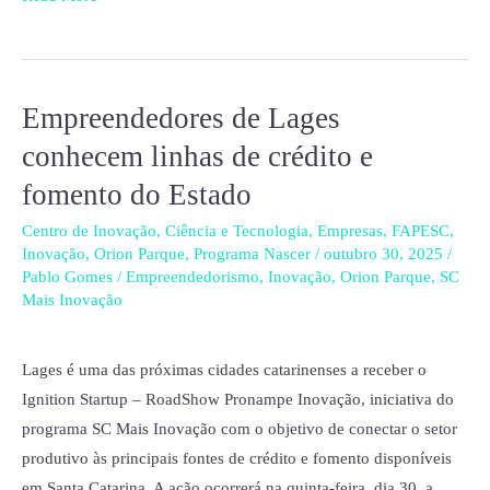
Empreendedores de Lages
Empreendedores
de
conhecem linhas de crédito e
Lages
fomento do Estado
conhecem
linhas
Centro de Inovação
,
Ciência e Tecnologia
,
Empresas
,
FAPESC
,
Inovação
,
Orion Parque
,
Programa Nascer
/
outubro 30, 2025
/
de
Pablo Gomes
/
Empreendedorismo
,
Inovação
,
Orion Parque
,
SC
crédito
Mais Inovação
e
fomento
Lages é uma das próximas cidades catarinenses a receber o
do
Ignition Startup – RoadShow Pronampe Inovação, iniciativa do
Estado
programa SC Mais Inovação com o objetivo de conectar o setor
produtivo às principais fontes de crédito e fomento disponíveis
em Santa Catarina. A ação ocorrerá na quinta-feira, dia 30, a