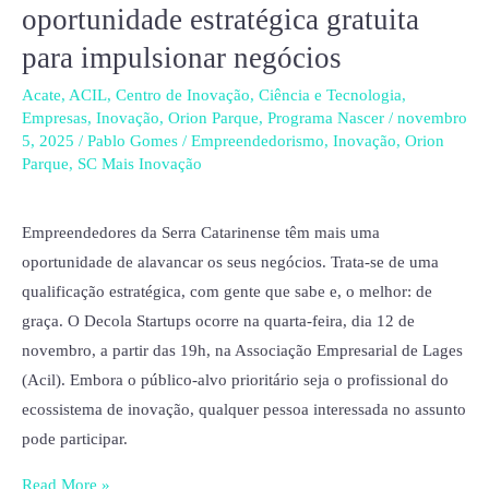
de
oportunidade estratégica gratuita
Lages
para impulsionar negócios
recebem
oportunidade
Acate
,
ACIL
,
Centro de Inovação
,
Ciência e Tecnologia
,
Empresas
,
Inovação
,
Orion Parque
,
Programa Nascer
/
novembro
estratégica
5, 2025
/
Pablo Gomes
/
Empreendedorismo
,
Inovação
,
Orion
gratuita
Parque
,
SC Mais Inovação
para
impulsionar
Empreendedores da Serra Catarinense têm mais uma
negócios
oportunidade de alavancar os seus negócios. Trata-se de uma
qualificação estratégica, com gente que sabe e, o melhor: de
graça. O Decola Startups ocorre na quarta-feira, dia 12 de
novembro, a partir das 19h, na Associação Empresarial de Lages
(Acil). Embora o público-alvo prioritário seja o profissional do
ecossistema de inovação, qualquer pessoa interessada no assunto
pode participar.
Read More »