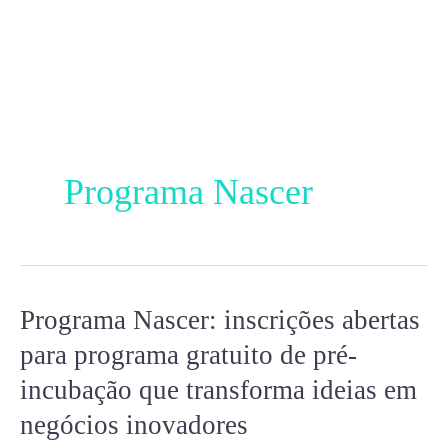
Ir
para
o
conteúdo
Programa Nascer
Programa Nascer: inscrições abertas
Programa
Nascer:
para programa gratuito de pré-
inscrições
incubação que transforma ideias em
abertas
negócios inovadores
para