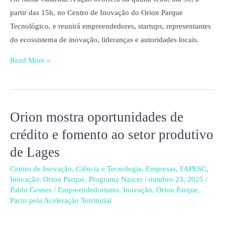
partir das 15h, no Centro de Inovação do Orion Parque
Tecnológico, e reunirá empreendedores, startups, representantes
do ecossistema de inovação, lideranças e autoridades locais.
Read More »
Orion mostra oportunidades de
Orion
mostra
crédito e fomento ao setor produtivo
oportunidades
de Lages
de
crédito
Centro de Inovação
,
Ciência e Tecnologia
,
Empresas
,
FAPESC
,
Inovação
,
Orion Parque
,
Programa Nascer
/
outubro 23, 2025
/
e
Pablo Gomes
/
Empreendedorismo
,
Inovação
,
Orion Parque
,
fomento
Pacto pela Aceleração Territorial
ao
setor