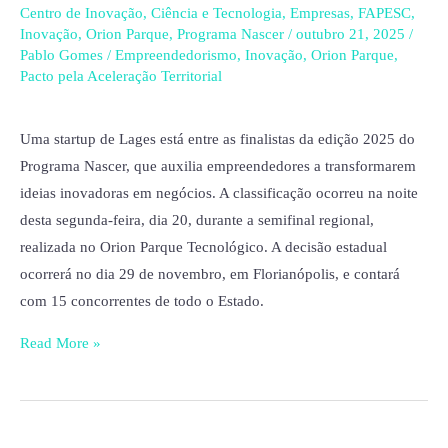
solução
Centro de Inovação
,
Ciência e Tecnologia
,
Empresas
,
FAPESC
,
Inovação
,
Orion Parque
,
Programa Nascer
/
outubro 21, 2025
/
veterinária
Pablo Gomes
/
Empreendedorismo
,
Inovação
,
Orion Parque
,
e
Pacto pela Aceleração Territorial
disputa
prêmio
Uma startup de Lages está entre as finalistas da edição 2025 do
estadual
Programa Nascer, que auxilia empreendedores a transformarem
de
ideias inovadoras em negócios. A classificação ocorreu na noite
ideias
desta segunda-feira, dia 20, durante a semifinal regional,
inovadoras
realizada no Orion Parque Tecnológico. A decisão estadual
ocorrerá no dia 29 de novembro, em Florianópolis, e contará
com 15 concorrentes de todo o Estado.
Read More »