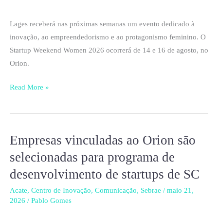
ao
empreendedorismo
Lages receberá nas próximas semanas um evento dedicado à
e
inovação, ao empreendedorismo e ao protagonismo feminino. O
ao
Startup Weekend Women 2026 ocorrerá de 14 e 16 de agosto, no
protagonismo
Orion.
feminino
Read More »
Empresas vinculadas ao Orion são
Empresas
vinculadas
selecionadas para programa de
ao
desenvolvimento de startups de SC
Orion
são
Acate
,
Centro de Inovação
,
Comunicação
,
Sebrae
/
maio 21,
2026
/
Pablo Gomes
selecionadas
para