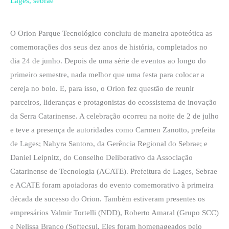
Lages
,
sebrae
ecossistema
de
O Orion Parque Tecnológico concluiu de maneira apoteótica as
inovação,
comemorações dos seus dez anos de história, completados no
parceiros
dia 24 de junho. Depois de uma série de eventos ao longo do
e
primeiro semestre, nada melhor que uma festa para colocar a
lideranças
cereja no bolo. E, para isso, o Orion fez questão de reunir
parceiros, lideranças e protagonistas do ecossistema de inovação
da Serra Catarinense. A celebração ocorreu na noite de 2 de julho
e teve a presença de autoridades como Carmen Zanotto, prefeita
de Lages; Nahyra Santoro, da Gerência Regional do Sebrae; e
Daniel Leipnitz, do Conselho Deliberativo da Associação
Catarinense de Tecnologia (ACATE). Prefeitura de Lages, Sebrae
e ACATE foram apoiadoras do evento comemorativo à primeira
década de sucesso do Orion. Também estiveram presentes os
empresários Valmir Tortelli (NDD), Roberto Amaral (Grupo SCC)
e Nelissa Branco (Softecsul. Eles foram homenageados pelo