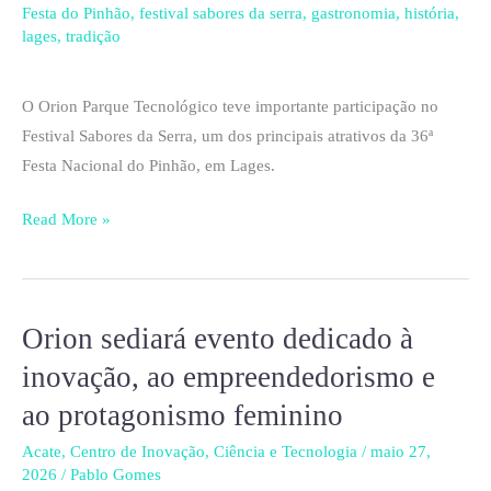
Festa do Pinhão
,
festival sabores da serra
,
gastronomia
,
história
,
o
lages
,
tradição
festival
gastronômico
O Orion Parque Tecnológico teve importante participação no
da
Festival Sabores da Serra, um dos principais atrativos da 36ª
Festa
Festa Nacional do Pinhão, em Lages.
do
Pinhão
Read More »
Orion sediará evento dedicado à
Orion
sediará
inovação, ao empreendedorismo e
evento
ao protagonismo feminino
dedicado
à
Acate
,
Centro de Inovação
,
Ciência e Tecnologia
/
maio 27,
2026
/
Pablo Gomes
inovação,