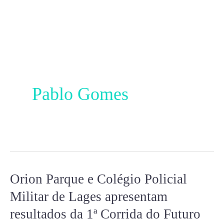
Ir
para
o
conteúdo
Pablo Gomes
Orion Parque e Colégio Policial
Orion
Parque
Militar de Lages apresentam
e
resultados da 1ª Corrida do Futuro
Colégio