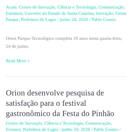
década
Acate
,
Centro de Inovação
,
Ciência e Tecnologia
,
Comunicação
,
Estrutura
,
Governo do Estado de Santa Catarina
,
Inovação
,
Orion
construindo
Parque
,
Prefeitura de Lages
/
junho 24, 2026
/
Pablo Gomes
o
futuro
Orion Parque Tecnológico completa 10 anos nesta quarta-feira,
da
24 de junho.
Serra
Catarinense
Read More »
Orion desenvolve pesquisa de
Orion
desenvolve
satisfação para o festival
pesquisa
gastronômico da Festa do Pinhão
de
satisfação
Centro de Inovação
,
Ciência e Tecnologia
,
Comunicação
,
Eventos
,
Prefeitura de Lages
/
junho 10, 2026
/
Pablo Gomes
/
para