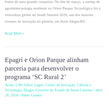
conquista
frutos de uma grande conquista. No fim de março, a startup de
mídia
agrobiotecnologia residente no Orion Parque Tecnológico foi a
internacional
vencedora global do South Summit 2026, um dos maiores
eventos de inovação do planeta, em Porto Alegre/RS.
Read More »
Epagri e Orion Parque alinham
Epagri
e
parceria para desenvolver o
Orion
programa ‘SC Rural 2’
Parque
alinham
Acate
,
CAV Udesc Lages
,
Centro de Inovação
,
Ciência e
Tecnologia
,
Epagri
,
Governo do Estado de Santa Catarina
/
abril
parceria
28, 2026
/
Pablo Gomes
para
desenvolver