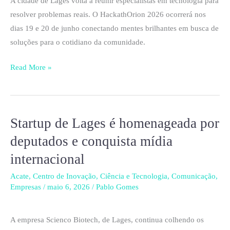
A cidade de Lages volta a reunir especialistas em tecnologia para
tecnologia
resolver problemas reais. O HackathOrion 2026 ocorrerá nos
para
dias 19 e 20 de junho conectando mentes brilhantes em busca de
solucionar
soluções para o cotidiano da comunidade.
problemas
reais
Read More »
Startup de Lages é homenageada por
Startup
de
deputados e conquista mídia
Lages
internacional
é
homenageada
Acate
,
Centro de Inovação
,
Ciência e Tecnologia
,
Comunicação
,
Empresas
/
maio 6, 2026
/
Pablo Gomes
por
deputados
e
A empresa Scienco Biotech, de Lages, continua colhendo os