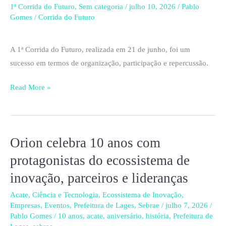
Policial
1ª Corrida do Futuro
,
Sem categoria
/
julho 10, 2026
/
Pablo
Gomes
/
Corrida do Futuro
Militar
de
Lages
A 1ª Corrida do Futuro, realizada em 21 de junho, foi um
apresentam
sucesso em termos de organização, participação e repercussão.
resultados
Read More »
da
1ª
Corrida
do
Orion celebra 10 anos com
Orion
Futuro
celebra
protagonistas do ecossistema de
10
inovação, parceiros e lideranças
anos
com
Acate
,
Ciência e Tecnologia
,
Ecossistema de Inovação
,
Empresas
,
Eventos
,
Prefeitura de Lages
,
Sebrae
/
julho 7, 2026
/
protagonistas
Pablo Gomes
/
10 anos
,
acate
,
aniversário
,
história
,
Prefeitura de
do