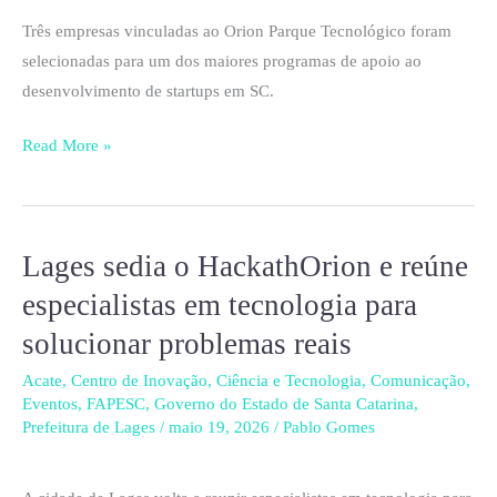
programa
Três empresas vinculadas ao Orion Parque Tecnológico foram
de
selecionadas para um dos maiores programas de apoio ao
desenvolvimento
desenvolvimento de startups em SC.
de
Read More »
startups
de
SC
Lages sedia o HackathOrion e reúne
Lages
sedia
especialistas em tecnologia para
o
solucionar problemas reais
HackathOrion
e
Acate
,
Centro de Inovação
,
Ciência e Tecnologia
,
Comunicação
,
Eventos
,
FAPESC
,
Governo do Estado de Santa Catarina
,
reúne
Prefeitura de Lages
/
maio 19, 2026
/
Pablo Gomes
especialistas
em