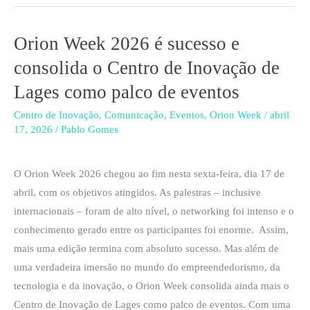
Orion Week 2026 é sucesso e
Orion
Week
consolida o Centro de Inovação de
2026
Lages como palco de eventos
é
sucesso
Centro de Inovação
,
Comunicação
,
Eventos
,
Orion Week
/
abril
17, 2026
/
Pablo Gomes
e
consolida
o
O Orion Week 2026 chegou ao fim nesta sexta-feira, dia 17 de
Centro
abril, com os objetivos atingidos. As palestras – inclusive
de
internacionais – foram de alto nível, o networking foi intenso e o
Inovação
conhecimento gerado entre os participantes foi enorme. Assim,
de
mais uma edição termina com absoluto sucesso. Mas além de
Lages
uma verdadeira imersão no mundo do empreendedorismo, da
como
tecnologia e da inovação, o Orion Week consolida ainda mais o
palco
Centro de Inovação de Lages como palco de eventos. Com uma