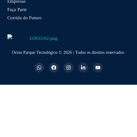
Empresas
Faça Parte
Corrida do Futuro
Orion Parque Tecnológico © 2026 | Todos os direitos reservados.
W
F
I
L
Y
h
a
n
i
o
a
c
s
n
u
t
e
t
k
t
s
b
a
e
u
a
o
g
d
b
p
o
r
i
e
p
k
a
n
m
-
i
n