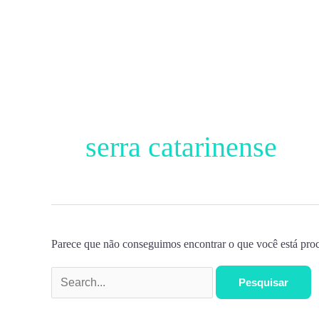
Ir
para
o
conteúdo
Pesquisar
por:
serra catarinense
Parece que não conseguimos encontrar o que você está proc