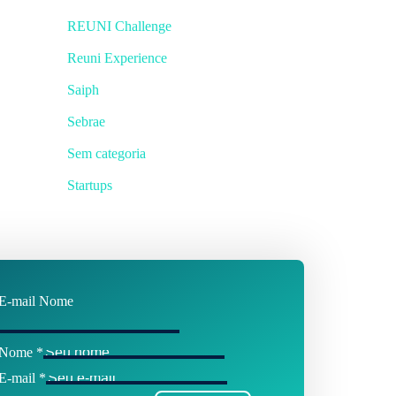
REUNI Challenge
Reuni Experience
Saiph
Sebrae
Sem categoria
Startups
E-mail Nome
Nome
*
E-mail
*