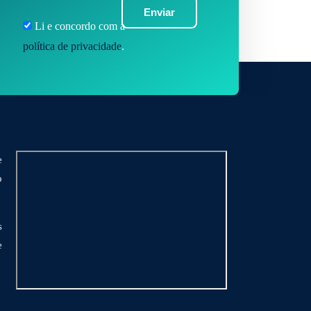
Enviar
Li e concordo com a
política de privacidade
.
e
o
s
e