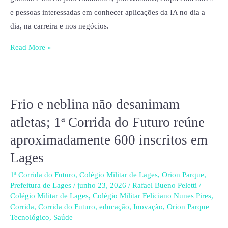
e pessoas interessadas em conhecer aplicações da IA no dia a
dia, na carreira e nos negócios.
Read More »
Frio e neblina não desanimam
Frio
e
atletas; 1ª Corrida do Futuro reúne
neblina
aproximadamente 600 inscritos em
não
Lages
desanimam
atletas;
1ª Corrida do Futuro
,
Colégio Militar de Lages
,
Orion Parque
,
1ª
Prefeitura de Lages
/
junho 23, 2026
/
Rafael Bueno Peletti
/
Colégio Militar de Lages
,
Colégio Militar Feliciano Nunes Pires
,
Corrida
Corrida
,
Corrida do Futuro
,
educação
,
Inovação
,
Orion Parque
do
Tecnológico
,
Saúde
Futuro