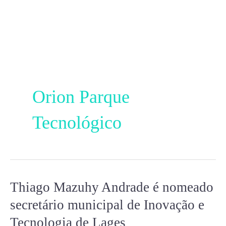
Ir
para
o
conteúdo
Orion Parque
Tecnológico
Thiago Mazuhy Andrade é nomeado
Thiago
Mazuhy
secretário municipal de Inovação e
Andrade
Tecnologia de Lages
é