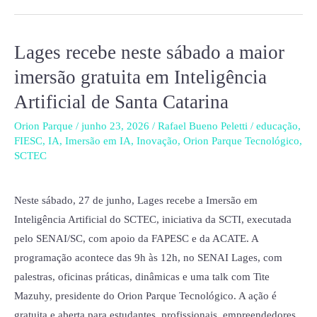
Lages recebe neste sábado a maior
Lages
recebe
imersão gratuita em Inteligência
neste
Artificial de Santa Catarina
sábado
a
Orion Parque
/
junho 23, 2026
/
Rafael Bueno Peletti
/
educação
,
FIESC
,
IA
,
Imersão em IA
,
Inovação
,
Orion Parque Tecnológico
,
maior
SCTEC
imersão
gratuita
Neste sábado, 27 de junho, Lages recebe a Imersão em
em
Inteligência Artificial do SCTEC, iniciativa da SCTI, executada
Inteligência
pelo SENAI/SC, com apoio da FAPESC e da ACATE. A
Artificial
programação acontece das 9h às 12h, no SENAI Lages, com
de
palestras, oficinas práticas, dinâmicas e uma talk com Tite
Santa
Mazuhy, presidente do Orion Parque Tecnológico. A ação é
Catarina
gratuita e aberta para estudantes, profissionais, empreendedores