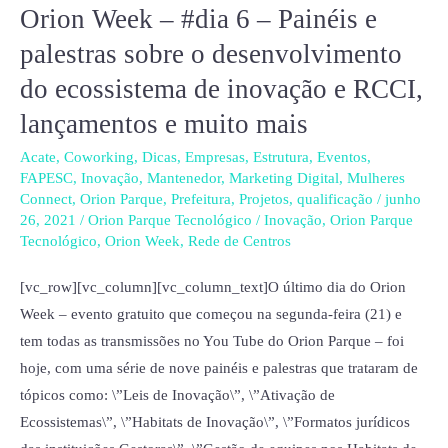
Orion Week – #dia 6 – Painéis e
Orion
Week
palestras sobre o desenvolvimento
–
do ecossistema de inovação e RCCI,
#dia
lançamentos e muito mais
6
–
Acate
,
Coworking
,
Dicas
,
Empresas
,
Estrutura
,
Eventos
,
Painéis
FAPESC
,
Inovação
,
Mantenedor
,
Marketing Digital
,
Mulheres
Connect
,
Orion Parque
,
Prefeitura
,
Projetos
,
qualificação
/
junho
e
26, 2021
/
Orion Parque Tecnológico
/
Inovação
,
Orion Parque
palestras
Tecnológico
,
Orion Week
,
Rede de Centros
sobre
o
[vc_row][vc_column][vc_column_text]O último dia do Orion
desenvolvimento
Week – evento gratuito que começou na segunda-feira (21) e
do
tem todas as transmissões no You Tube do Orion Parque – foi
ecossistema
hoje, com uma série de nove painéis e palestras que trataram de
de
tópicos como: \”Leis de Inovação\”, \”Ativação de
inovação
Ecossistemas\”, \”Habitats de Inovação\”, \”Formatos jurídicos
e