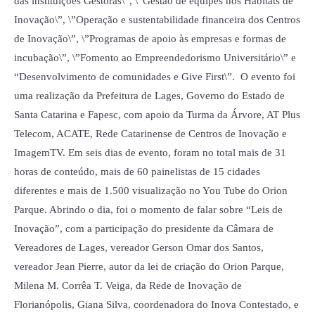
das instituições Gestoras\”, \”Gestão de equipes nos Habitats de
RCCI,
Inovação\”, \”Operação e sustentabilidade financeira dos Centros
lançamentos
de Inovação\”, \”Programas de apoio às empresas e formas de
e
incubação\”, \”Fomento ao Empreendedorismo Universitário\” e
muito
“Desenvolvimento de comunidades e Give First\”. O evento foi
mais
uma realização da Prefeitura de Lages, Governo do Estado de
Santa Catarina e Fapesc, com apoio da Turma da Árvore, AT Plus
Telecom, ACATE, Rede Catarinense de Centros de Inovação e
ImagemTV. Em seis dias de evento, foram no total mais de 31
horas de conteúdo, mais de 60 painelistas de 15 cidades
diferentes e mais de 1.500 visualização no You Tube do Orion
Parque. Abrindo o dia, foi o momento de falar sobre “Leis de
Inovação”, com a participação do presidente da Câmara de
Vereadores de Lages, vereador Gerson Omar dos Santos,
vereador Jean Pierre, autor da lei de criação do Orion Parque,
Milena M. Corrêa T. Veiga, da Rede de Inovação de
Florianópolis, Giana Silva, coordenadora do Inova Contestado, e