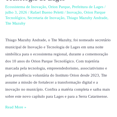
nomeado
Ecossistema de Inovação
,
Orion Parque
,
Prefeitura de Lages
/
julho 3, 2026
/
Rafael Bueno Peletti
/
Inovação
,
Orion Parque
secretário
Tecnológico
,
Secretaria de Inovação
,
Thiago Mazuhy Andrade
,
municipal
Tite Mazuhy
de
Inovação
Thiago Mazuhy Andrade, o Tite Mazuhy, foi nomeado secretário
e
municipal de Inovação e Tecnologia de Lages em uma noite
Tecnologia
simbólica para o ecossistema regional, durante a comemoração
de
dos 10 anos do Orion Parque Tecnológico. Com trajetória
Lages
marcada pela tecnologia, empreendedorismo, associativismo e
pela presidência voluntária do Instituto Orion desde 2023, Tite
assume a missão de fortalecer a transformação digital e a
inovação no município. Confira a matéria completa e saiba mais
sobre este novo capítulo para Lages e para a Serra Catarinense.
Read More »