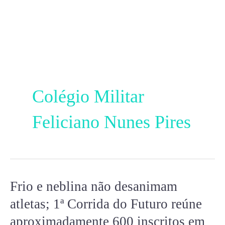
Ir
para
o
conteúdo
Colégio Militar
Feliciano Nunes Pires
Frio e neblina não desanimam
Frio
e
atletas; 1ª Corrida do Futuro reúne
neblina
aproximadamente 600 inscritos em
não