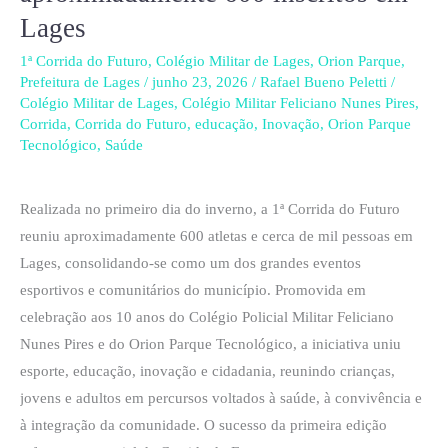
Lages
desanimam
atletas;
1ª Corrida do Futuro
,
Colégio Militar de Lages
,
Orion Parque
,
1ª
Prefeitura de Lages
/
junho 23, 2026
/
Rafael Bueno Peletti
/
Colégio Militar de Lages
,
Colégio Militar Feliciano Nunes Pires
,
Corrida
Corrida
,
Corrida do Futuro
,
educação
,
Inovação
,
Orion Parque
do
Tecnológico
,
Saúde
Futuro
reúne
Realizada no primeiro dia do inverno, a 1ª Corrida do Futuro
aproximadamente
reuniu aproximadamente 600 atletas e cerca de mil pessoas em
600
Lages, consolidando-se como um dos grandes eventos
inscritos
esportivos e comunitários do município. Promovida em
em
celebração aos 10 anos do Colégio Policial Militar Feliciano
Lages
Nunes Pires e do Orion Parque Tecnológico, a iniciativa uniu
esporte, educação, inovação e cidadania, reunindo crianças,
jovens e adultos em percursos voltados à saúde, à convivência e
à integração da comunidade. O sucesso da primeira edição