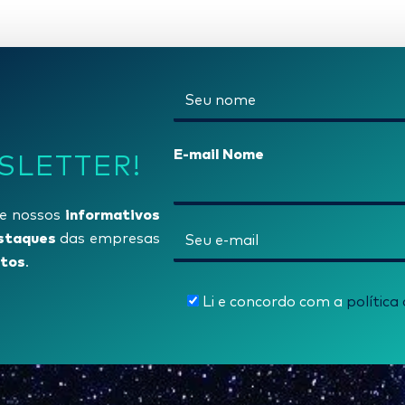
N
o
m
E-mail Nome
SLETTER!
e
*
informativos
e nossos
E
staques
das empresas
tos
-
.
m
Li e concordo com a
política
a
i
l
*