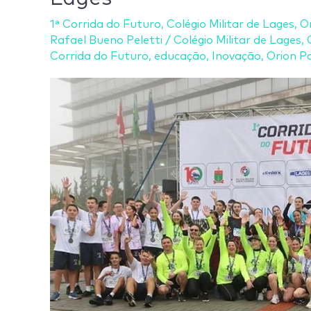
desanimam
1ª Corrida do Futuro
,
Colégio Militar de Lages
,
O
atletas;
Rafael Bueno Peletti
/
Colégio Militar de Lages
,
1ª
Corrida do Futuro
,
educação
,
Inovação
,
Orion P
Corrida
do
Futuro
reúne
aproximadamente
600
inscritos
em
Lages