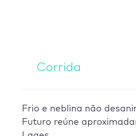
Ir
para
o
conteúdo
Corrida
Frio
Frio e neblina não desani
e
Futuro reúne aproximada
neblina
não
Lages