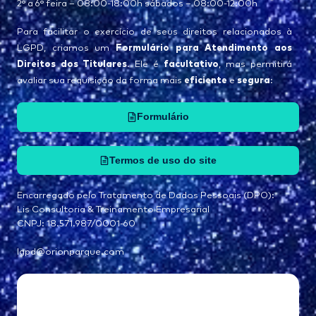
2° a 6° feira – 08:00-18:00h sábados – 08:00-12:00h
Para facilitar o exercício de seus direitos relacionados à
Formulário para Atendimento aos
LGPD, criamos um
Direitos dos Titulares
facultativo
. Ele é
, mas permitirá
eficiente
segura
avaliar sua requisição da forma mais
e
:
Formulário
Termos de uso do site
Encarregado pelo Tratamento de Dados Pessoais (DPO):
Lis Consultoria & Treinamento Empresarial
CNPJ: 18.571.987/0001-60
lgpd@orionparque.com