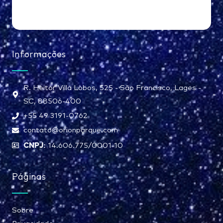
Informações
R. Heitor Villa Lobos, 525 - São Francisco, Lages -
SC, 88506-400
+55 49 3191-0762
contato@orionparque.com
CNPJ:
14.606.775/0001-10
Páginas
Sobre