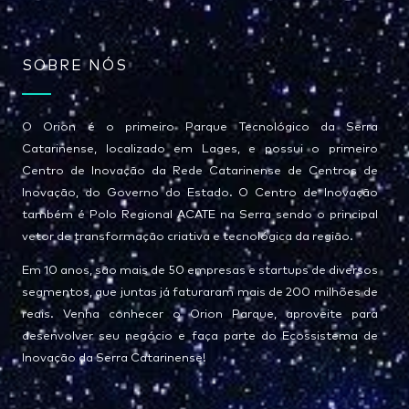
SOBRE NÓS
O Orion é o primeiro Parque Tecnológico da Serra
Catarinense, localizado em Lages, e possui o primeiro
Centro de Inovação da Rede Catarinense de Centros de
Inovação, do Governo do Estado. O Centro de Inovação
também é Polo Regional ACATE na Serra sendo o principal
vetor de transformação criativa e tecnológica da região.
Em 10 anos, são mais de 50 empresas e startups de diversos
segmentos, que juntas já faturaram mais de 200 milhões de
reais. Venha conhecer o Orion Parque, aproveite para
desenvolver seu negócio e faça parte do Ecossistema de
Inovação da Serra Catarinense!