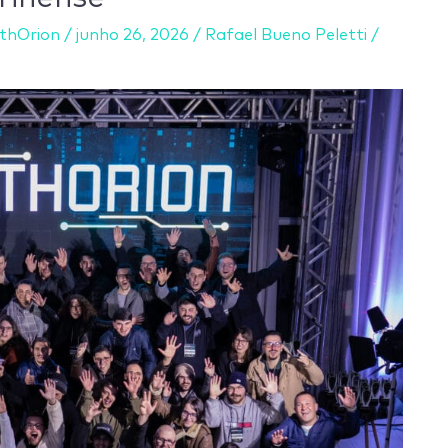
thOrion
/
junho 26, 2026
/
Rafael Bueno Peletti
/