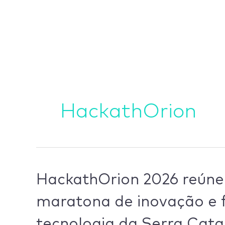
Ir
para
o
conteúdo
HackathOrion
HackathOrion
HackathOrion 2026 reúne
2026
maratona de inovação e 
reúne
60
tecnologia da Serra Cata