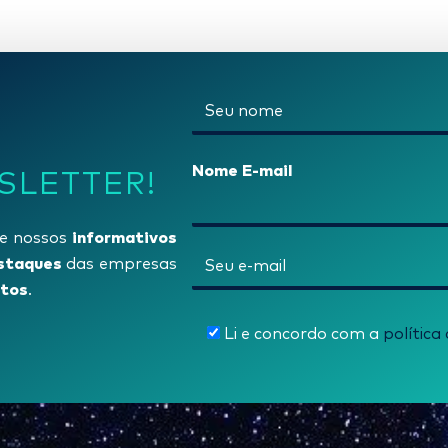
N
o
m
Nome E-mail
SLETTER!
e
*
informativos
e nossos
E
staques
das empresas
tos
-
.
m
Li e concordo com a
política
a
i
l
*